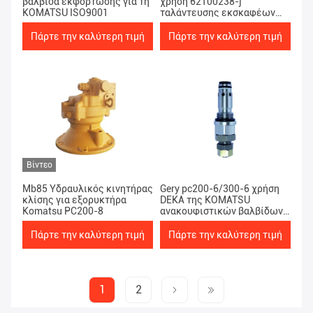
βαλβίδα εκφόρτωσης για τη
χρήση 62100238-j
KOMATSU ISO9001
ταλάντευσης εκσκαφέων
28Mpa MB85
Πάρτε την καλύτερη τιμή
Πάρτε την καλύτερη τιμή
Βίντεο
Mb85 Υδραυλικός κινητήρας
Gery pc200-6/300-6 χρήση
κλίσης για εξορυκτήρα
DEKA της KOMATSU
Komatsu PC200-8
ανακουφιστικών βαλβίδων
εκσκαφέων
Πάρτε την καλύτερη τιμή
Πάρτε την καλύτερη τιμή
1
2