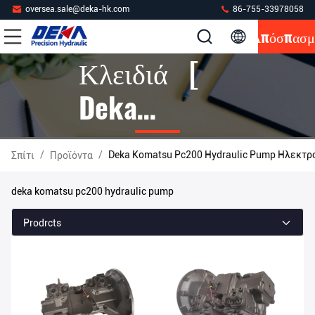
oversea.sale@deka-hk.com
86-755-33978058
Απόσπασμ
Κλειδιά [
Deka
Komatsu
/
/
Deka Komatsu Pc200 Hydraulic Pump Ηλεκτρ
Σπίτι
Προϊόντα
Pc200
deka komatsu pc200 hydraulic pump
Hydraulic
Prodrcts
Pump ]
Αντιστοιχία