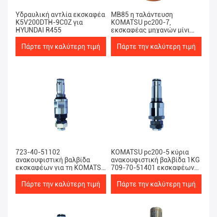
Υδραυλική αντλία εκσκαφέα
MB85 η ταλάντευση
K5V200DTH-9C0Z για
KOMATSU pc200-7,
HYUNDAI R455
εκσκαφέας μηχανών μίνι
γυρίζει τη μηχανή
Πάρτε την καλύτερη τιμή
Πάρτε την καλύτερη τιμή
723-40-51102
KOMATSU pc200-5 κύρια
ανακουφιστική βαλβίδα
ανακουφιστική βαλβίδα 1KG
εκσκαφέων για τη KOMATSU
709-70-51401 εκσκαφέων
pc200-7 DEKA
χάλυβα
Πάρτε την καλύτερη τιμή
Πάρτε την καλύτερη τιμή