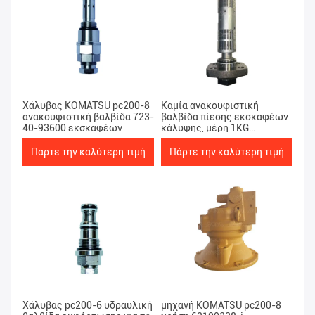
Χάλυβας KOMATSU pc200-8
Καμία ανακουφιστική
ανακουφιστική βαλβίδα 723-
βαλβίδα πίεσης εκσκαφέων
40-93600 εκσκαφέων
κάλυψης, μέρη 1KG
KOMATSU Pc200
Πάρτε την καλύτερη τιμή
Πάρτε την καλύτερη τιμή
Χάλυβας pc200-6 υδραυλική
μηχανή KOMATSU pc200-8