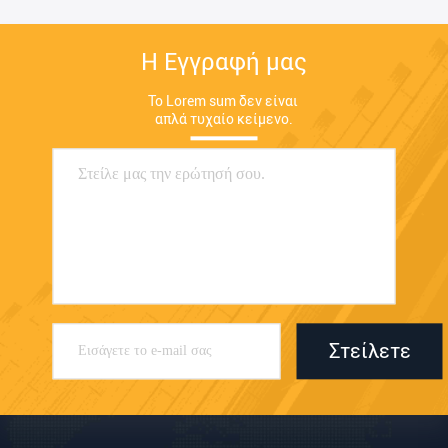
Η Εγγραφή μας
Το Lorem sum δεν είναι 
απλά τυχαίο κείμενο.
Στείλετε