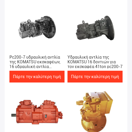
Pc200-7 υδραυλική αντλία
Υδραυλική αντλία της
της KOMATSU εκσκαφέων,
KOMATSU 16 δοντιών για
16 υδραυλική αντλία
τον εκσκαφέα 41ton pc200-7
δοντιών Hpv95
Πάρτε την καλύτερη τιμή
Πάρτε την καλύτερη τιμή