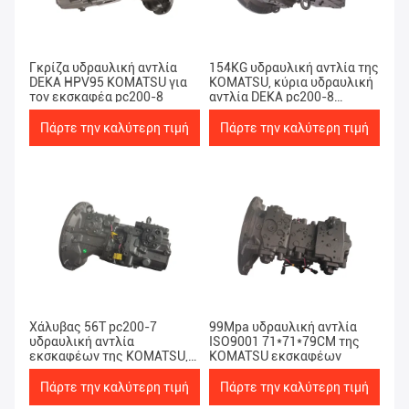
27 Προϊόντα
Γκρίζα υδραυλική αντλία
154KG υδραυλική αντλία της
DEKA HPV95 KOMATSU για
KOMATSU, κύρια υδραυλική
τον εκσκαφέα pc200-8
αντλία DEKA pc200-8
KOMATSU
Πάρτε την καλύτερη τιμή
Πάρτε την καλύτερη τιμή
Χάλυβας 56T pc200-7
99Mpa υδραυλική αντλία
υδραυλική αντλία
ISO9001 71*71*79CM της
εκσκαφέων της KOMATSU,
KOMATSU εκσκαφέων
υδραυλικά μέρη HPV95
KOMATSU
Πάρτε την καλύτερη τιμή
Πάρτε την καλύτερη τιμή