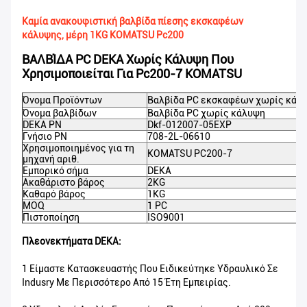
Καμία ανακουφιστική βαλβίδα πίεσης εκσκαφέων
κάλυψης, μέρη 1KG KOMATSU Pc200
ΒΑΛΒΊΔΑ PC DEKA Χωρίς Κάλυψη Που
Χρησιμοποιείται Για Pc200-7 KOMATSU
Όνομα Προϊόντων
Βαλβίδα PC εκσκαφέων χωρίς κάλ
Όνομα βαλβίδων
Βαλβίδα PC χωρίς κάλυψη
DEKA PN
Dkf-012007-05EXP
Γνήσιο PN
708-2L-06610
Χρησιμοποιημένος για τη
KOMATSU PC200-7
μηχανή αριθ.
Εμπορικό σήμα
DEKA
Ακαθάριστο βάρος
2KG
Καθαρό βάρος
1KG
MOQ
1 PC
Πιστοποίηση
ISO9001
Πλεονεκτήματα DEKA:
1 Είμαστε Κατασκευαστής Που Ειδικεύτηκε Υδραυλικό Σε
Indusry Με Περισσότερο Από 15 Έτη Εμπειρίας.