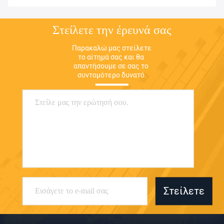
Στείλετε την έρευνά σας
Παρακαλώ μας στείλετε 
το αίτημά σας και θα 
απαντήσουμε σε σας το 
συντομότερο δυνατό.
Στείλετε