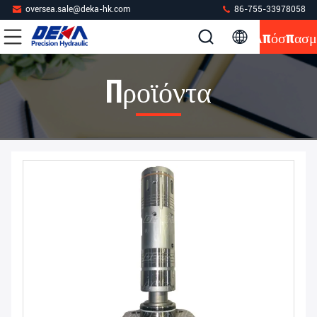
oversea.sale@deka-hk.com
86-755-33978058
Απόσπασμ
Προϊόντα