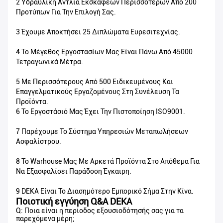
2 Υδραυλική Αντλία Εκσκαφέων Περισσότερων Από 200
Προτύπων Για Την Επιλογή Σας.
3 Έχουμε Αποκτήσει 25 Διπλώματα Ευρεσιτεχνίας.
4 Το Μέγεθος Εργοστασίων Μας Είναι Πάνω Από 45000
Τετραγωνικά Μέτρα.
5 Με Περισσότερους Από 500 Ειδικευμένους Και
Επαγγελματικούς Εργαζομένους Στη Συνέλευση Τα
Προϊόντα.
6 Το Εργοστάσιό Μας Έχει Την Πιστοποίηση ISO9001.
7 Παρέχουμε Το Σύστημα Υπηρεσιών Μεταπωλήσεων
Ασφαλίστρου.
8 Το Warhouse Μας Με Αρκετά Προϊόντα Στο Απόθεμα Για
Να Εξασφαλίσει Παράδοση Έγκαιρη.
9 DEKA Είναι Το Διασημότερο Εμπορικό Σήμα Στην Κίνα.
Ποιοτική εγγύηση Q&A DEKA
Q: Ποια είναι η περίοδος εξουσιοδότησής σας για τα
παρεχόμενα μέρη;