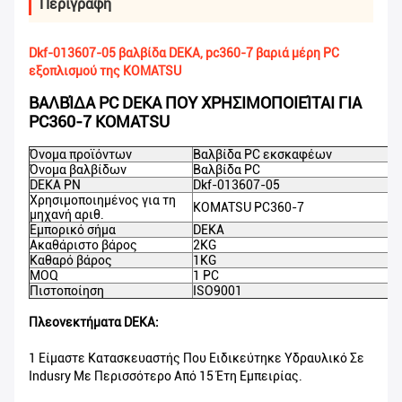
Περιγραφή
Dkf-013607-05 βαλβίδα DEKA, pc360-7 βαριά μέρη PC
εξοπλισμού της KOMATSU
ΒΑΛΒΊΔΑ PC DEKA ΠΟΥ ΧΡΗΣΙΜΟΠΟΙΕΊΤΑΙ ΓΙΑ
PC360-7 KOMATSU
Όνομα προϊόντων
Βαλβίδα PC εκσκαφέων
Όνομα βαλβίδων
Βαλβίδα PC
DEKA PN
Dkf-013607-05
Χρησιμοποιημένος για τη
KOMATSU PC360-7
μηχανή αριθ.
Εμπορικό σήμα
DEKA
Ακαθάριστο βάρος
2KG
Καθαρό βάρος
1KG
MOQ
1 PC
Πιστοποίηση
ISO9001
Πλεονεκτήματα DEKA:
1 Είμαστε Κατασκευαστής Που Ειδικεύτηκε Υδραυλικό Σε
Indusry Με Περισσότερο Από 15 Έτη Εμπειρίας.