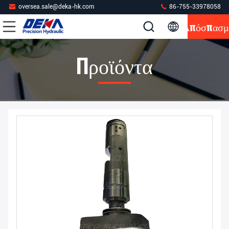
oversea.sale@deka-hk.com
86-755-33978058
Απόσπασμ
Προϊόντα