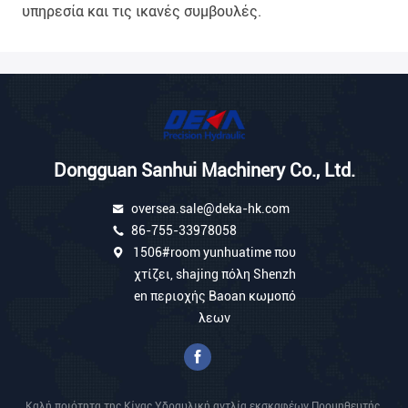
υπηρεσία και τις ικανές συμβουλές.
Dongguan Sanhui Machinery Co., Ltd.
oversea.sale@deka-hk.com
86-755-33978058
1506#room yunhuatime που
χτίζει, shajing πόλη Shenzh
en περιοχής Baoan κωμοπό
λεων
Καλή ποιότητα της Κίνας Υδραυλική αντλία εκσκαφέων Προμηθευτής.