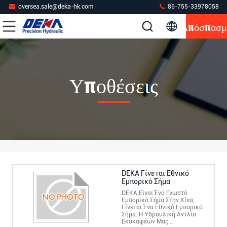
oversea.sale@deka-hk.com
86-755-33978058
Απόσπασμ
Υποθέσεις
DEKA Γίνεται Εθνικό
Εμπορικό Σήμα
DEKA Είναι Ένα Γνωστό
Εμπορικό Σήμα Στην Κίνα,
Γίνεται Ένα Εθνικό Εμπορικό
Σήμα. Η Υδραυλική Αντλία
Εκσκαφέων Μας