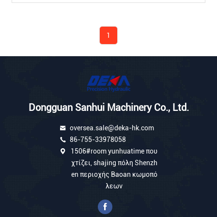
Χρησιμοποιείται Ευρέως
Πολλά Εμπορικά Σήματα
Εκσκαφέων Υδραυλική
Διάσκεψη 2020 Πρακτόρων
DEKA Υδραυλική Έκθεση
1
Μερών Εκσκαφέων Drive
Άξονων, Έμβολο Υ Των
Γαιδάρων, Κύλινδρος Υ Των
Γαιδάρ...
Dongguan Sanhui Machinery Co., Ltd.
oversea.sale@deka-hk.com
86-755-33978058
1506#room yunhuatime που
χτίζει, shajing πόλη Shenzh
en περιοχής Baoan κωμοπό
λεων