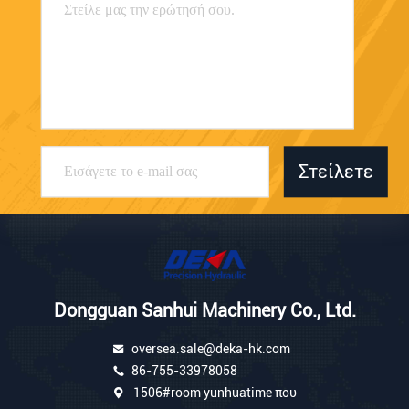
Στείλετε
Dongguan Sanhui Machinery Co., Ltd.
oversea.sale@deka-hk.com
86-755-33978058
1506#room yunhuatime που