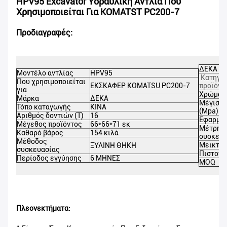
HPV95 Excavator Υδραυλική Αντλία Που
Χρησιμοποιείται Για KOMATST PC200-7
Προδιαγραφές:
ΔΕΚΑ Μέ
Μοντέλο αντλίας
HPV95
Κατηγο
Που χρησιμοποιείται
ΕΚΣΚΑΦΕΡ KOMATSU PC200-7
προϊόντ
για
Χρώμα
Μάρκα
ΔΕΚΑ
Μέγιστη
Τόπο καταγωγής
ΚΙΝΑ
(Mpa)
Αριθμός δοντιών (Τ)
16
Εφαρμογ
Μέγεθος προϊόντος
66*66*71 εκ
Μέτρησ
Καθαρό βάρος
154 κιλά
συσκευα
Μέθοδος
Μεικτό 
ΞΥΛΙΝΗ ΘΗΚΗ
συσκευασίας
Πιστοπο
Περίοδος εγγύησης
6 ΜΗΝΕΣ
MOQ
Πλεονεκτήματα: