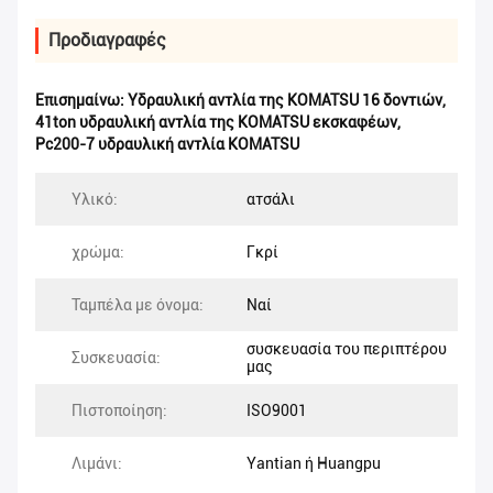
Προδιαγραφές
Επισημαίνω:
Υδραυλική αντλία της KOMATSU 16 δοντιών
,
41ton υδραυλική αντλία της KOMATSU εκσκαφέων
,
Pc200-7 υδραυλική αντλία KOMATSU
Υλικό:
ατσάλι
χρώμα:
Γκρί
Ταμπέλα με όνομα:
Ναί
συσκευασία του περιπτέρου
Συσκευασία:
μας
Πιστοποίηση:
ISO9001
Λιμάνι:
Yantian ή Huangpu