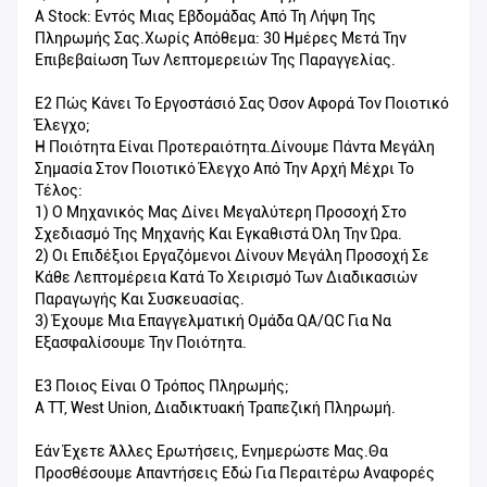
A Stock: Εντός Μιας Εβδομάδας Από Τη Λήψη Της
Πληρωμής Σας.Χωρίς Απόθεμα: 30 Ημέρες Μετά Την
Επιβεβαίωση Των Λεπτομερειών Της Παραγγελίας.
Ε2 Πώς Κάνει Το Εργοστάσιό Σας Όσον Αφορά Τον Ποιοτικό
Έλεγχο;
Η Ποιότητα Είναι Προτεραιότητα.Δίνουμε Πάντα Μεγάλη
Σημασία Στον Ποιοτικό Έλεγχο Από Την Αρχή Μέχρι Το
Τέλος:
1) Ο Μηχανικός Μας Δίνει Μεγαλύτερη Προσοχή Στο
Σχεδιασμό Της Μηχανής Και Εγκαθιστά Όλη Την Ώρα.
2) Οι Επιδέξιοι Εργαζόμενοι Δίνουν Μεγάλη Προσοχή Σε
Κάθε Λεπτομέρεια Κατά Το Χειρισμό Των Διαδικασιών
Παραγωγής Και Συσκευασίας.
3) Έχουμε Μια Επαγγελματική Ομάδα QA/QC Για Να
Εξασφαλίσουμε Την Ποιότητα.
Ε3 Ποιος Είναι Ο Τρόπος Πληρωμής;
A TT, West Union, Διαδικτυακή Τραπεζική Πληρωμή.
Εάν Έχετε Άλλες Ερωτήσεις, Ενημερώστε Μας.Θα
Προσθέσουμε Απαντήσεις Εδώ Για Περαιτέρω Αναφορές