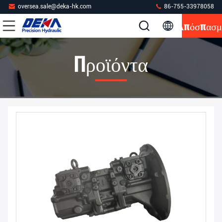
oversea.sale@deka-hk.com
86-755-33978058
Απόσπασμ
Προϊόντα