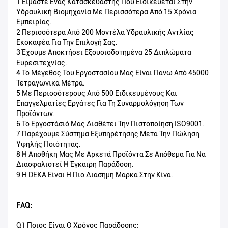
1 Είμαστε Ένας Κατασκευαστής Που Ειδικεύεται Στην
Υδραυλική Βιομηχανία Με Περισσότερα Από 15 Χρόνια
Εμπειρίας.
2 Περισσότερα Από 200 Μοντέλα Υδραυλικής Αντλίας
Εκσκαφέα Για Την Επιλογή Σας.
3 Έχουμε Αποκτήσει Εξουσιοδοτημένα 25 Διπλώματα
Ευρεσιτεχνίας.
4 Το Μέγεθος Του Εργοστασίου Μας Είναι Πάνω Από 45000
Τετραγωνικά Μέτρα.
5 Με Περισσότερους Από 500 Ειδικευμένους Και
Επαγγελματίες Εργάτες Για Τη Συναρμολόγηση Των
Προϊόντων.
6 Το Εργοστάσιό Μας Διαθέτει Την Πιστοποίηση ISO9001.
7 Παρέχουμε Σύστημα Εξυπηρέτησης Μετά Την Πώληση
Υψηλής Ποιότητας.
8 Η Αποθήκη Μας Με Αρκετά Προϊόντα Σε Απόθεμα Για Να
Διασφαλιστεί Η Έγκαιρη Παράδοση.
9 Η DEKA Είναι Η Πιο Διάσημη Μάρκα Στην Κίνα.
FAQ:
Q1 Ποιος Είναι Ο Χρόνος Παράδοσης;