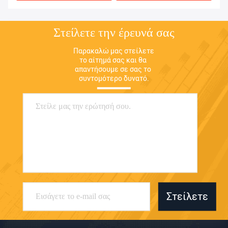
Στείλετε την έρευνά σας
Παρακαλώ μας στείλετε 
το αίτημά σας και θα 
απαντήσουμε σε σας το 
συντομότερο δυνατό.
Στείλετε