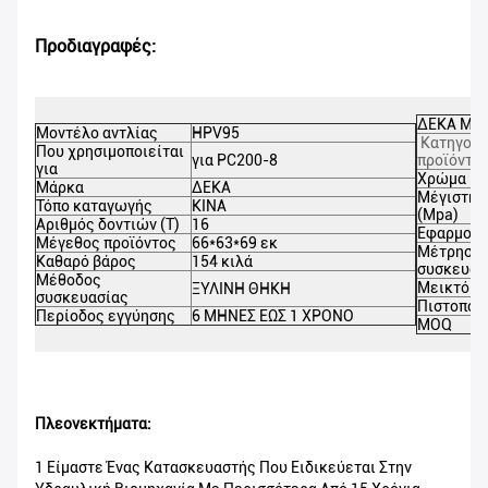
Προδιαγραφές:
ΔΕΚΑ Μέρ
Μοντέλο αντλίας
HPV95
Κατηγορί
Που χρησιμοποιείται
για PC200-8
προϊόντο
για
Χρώμα
Μάρκα
ΔΕΚΑ
Μέγιστη 
Τόπο καταγωγής
ΚΙΝΑ
(Mpa)
Αριθμός δοντιών (Τ)
16
Εφαρμογή
Μέγεθος προϊόντος
66*63*69 εκ
Μέτρηση
Καθαρό βάρος
154 κιλά
συσκευασ
Μέθοδος
Μεικτό β
ΞΥΛΙΝΗ ΘΗΚΗ
συσκευασίας
Πιστοποί
Περίοδος εγγύησης
6 ΜΗΝΕΣ ΕΩΣ 1 ΧΡΟΝΟ
MOQ
Πλεονεκτήματα:
1 Είμαστε Ένας Κατασκευαστής Που Ειδικεύεται Στην