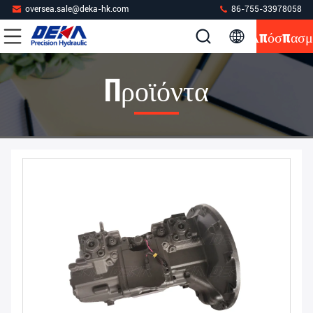
oversea.sale@deka-hk.com
86-755-33978058
Απόσπασμ
Προϊόντα