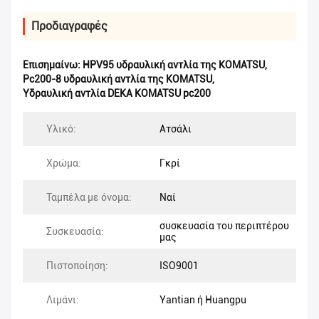
Προδιαγραφές
Επισημαίνω:
HPV95 υδραυλική αντλία της KOMATSU
,
Pc200-8 υδραυλική αντλία της KOMATSU
,
Υδραυλική αντλία DEKA KOMATSU pc200
Υλικό:
Ατσάλι
Χρώμα:
Γκρί
Ταμπέλα με όνομα:
Ναί
συσκευασία του περιπτέρου
Συσκευασία:
μας
Πιστοποίηση:
ISO9001
Λιμάνι:
Yantian ή Huangpu