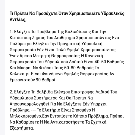
Τι Πρέπει Να Προσέχετε Όταν Χρησιμοποιείτε Υδραυλικές
Αντλίες;
1. Ελέγξτε Το Πρόβλημα Της Καλωδίωσης Και Την
Κατάσταση Ζημιάς Του Αισθητήρα Χρησιμοποιώντας Ένα
Πολύμετρο.Ελέγξτε Την Πραγματική Υδραυλική
Θερμοκρασία Εάν Είναι Πολύ Υψηλή Χρησιμοποιώντας
Έναν Άμεσο Μετρητή Θερμοκρασίας.Η Κανονική
Θερμοκρασία Του Υδραυλικού Λαδιού Είναι 40-60 Βαθμούς
Και Μπορεί Να Φτάσει Τους 60-80 Βαθμούς Το
Καλοκαίρι.Είναι Φαινόμενο Υψηλής Θερμοκρασίας Αν
Εμφανιστούν 90 Βαθμοί.
2. Ελέγξτε Τη Βαλβίδα Ελέγχου Επιστροφής Λαδιού Του
Υδραυλικού Συστήματος Και Θα Πρέπει Να
Αποσυναρμολογηθεί Για Να Ελέγξετε Εάν Υπάρχει
Πρόβλημα --- Το Ελατήριο Είναι Σπασμένο Ή
Μπλοκαρισμένο.Εάν Εντοπίσετε Κάποιο Πρόβλημα, Πρέπει
Να Καθαρίσετε Ή Να Αντικαταστήσετε Τα Σχετικά
Εξαρτήματα.