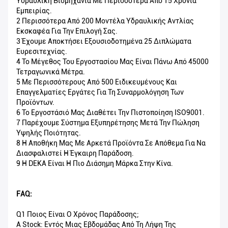
Υδραυλική Βιομηχανία Με Περισσότερα Από 15 Χρόνια
Εμπειρίας.
2 Περισσότερα Από 200 Μοντέλα Υδραυλικής Αντλίας
Εκσκαφέα Για Την Επιλογή Σας.
3 Έχουμε Αποκτήσει Εξουσιοδοτημένα 25 Διπλώματα
Ευρεσιτεχνίας.
4 Το Μέγεθος Του Εργοστασίου Μας Είναι Πάνω Από 45000
Τετραγωνικά Μέτρα.
5 Με Περισσότερους Από 500 Ειδικευμένους Και
Επαγγελματίες Εργάτες Για Τη Συναρμολόγηση Των
Προϊόντων.
6 Το Εργοστάσιό Μας Διαθέτει Την Πιστοποίηση ISO9001.
7 Παρέχουμε Σύστημα Εξυπηρέτησης Μετά Την Πώληση
Υψηλής Ποιότητας.
8 Η Αποθήκη Μας Με Αρκετά Προϊόντα Σε Απόθεμα Για Να
Διασφαλιστεί Η Έγκαιρη Παράδοση.
9 Η DEKA Είναι Η Πιο Διάσημη Μάρκα Στην Κίνα.
FAQ:
Q1 Ποιος Είναι Ο Χρόνος Παράδοσης;
A Stock: Εντός Μιας Εβδομάδας Από Τη Λήψη Της