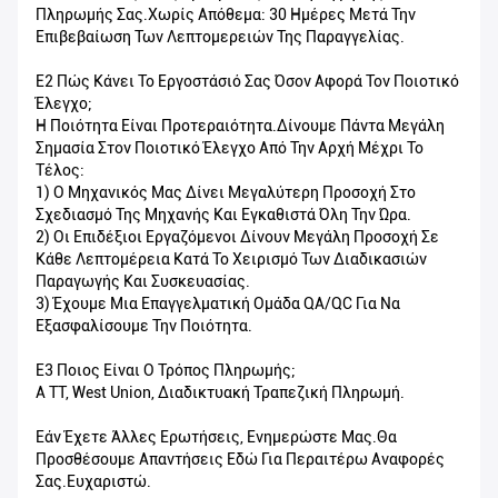
Πληρωμής Σας.Χωρίς Απόθεμα: 30 Ημέρες Μετά Την
Επιβεβαίωση Των Λεπτομερειών Της Παραγγελίας.
Ε2 Πώς Κάνει Το Εργοστάσιό Σας Όσον Αφορά Τον Ποιοτικό
Έλεγχο;
Η Ποιότητα Είναι Προτεραιότητα.Δίνουμε Πάντα Μεγάλη
Σημασία Στον Ποιοτικό Έλεγχο Από Την Αρχή Μέχρι Το
Τέλος:
1) Ο Μηχανικός Μας Δίνει Μεγαλύτερη Προσοχή Στο
Σχεδιασμό Της Μηχανής Και Εγκαθιστά Όλη Την Ώρα.
2) Οι Επιδέξιοι Εργαζόμενοι Δίνουν Μεγάλη Προσοχή Σε
Κάθε Λεπτομέρεια Κατά Το Χειρισμό Των Διαδικασιών
Παραγωγής Και Συσκευασίας.
3) Έχουμε Μια Επαγγελματική Ομάδα QA/QC Για Να
Εξασφαλίσουμε Την Ποιότητα.
Ε3 Ποιος Είναι Ο Τρόπος Πληρωμής;
A TT, West Union, Διαδικτυακή Τραπεζική Πληρωμή.
Εάν Έχετε Άλλες Ερωτήσεις, Ενημερώστε Μας.Θα
Προσθέσουμε Απαντήσεις Εδώ Για Περαιτέρω Αναφορές
Σας.Ευχαριστώ.