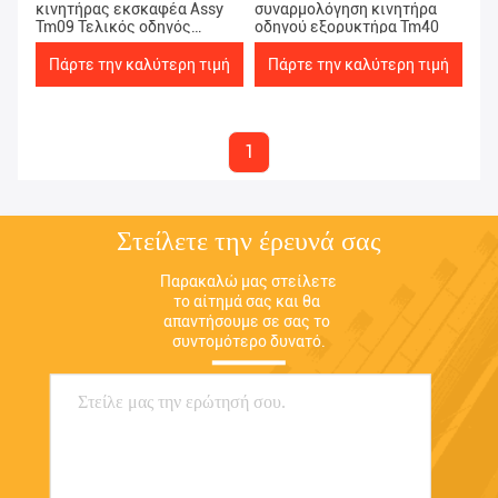
κινητήρας εκσκαφέα Assy
συναρμολόγηση κινητήρα
Tm09 Τελικός οδηγός
οδηγού εξορυκτήρα Tm40
κινητήρας ISO9001
Πάρτε την καλύτερη τιμή
Πάρτε την καλύτερη τιμή
1
Στείλετε την έρευνά σας
Παρακαλώ μας στείλετε 
το αίτημά σας και θα 
απαντήσουμε σε σας το 
συντομότερο δυνατό.