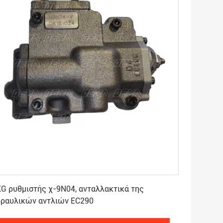
Πάρτε την καλύτερη τιμή
G ρυθμιστής χ-9N04, ανταλλακτικά της
δραυλικών αντλιών EC290