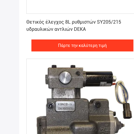
Πάρτε την καλύτερη τιμή
Θετικός έλεγχος 8L ρυθμιστών SY205/215
υδραυλικών αντλιών DEKA
Πάρτε την καλύτερη τιμή