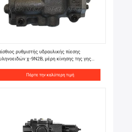
Πάρτε την καλύτερη τιμή
ίσθιος ρυθμιστής υδραυλικής πίεσης
ληνοειδών χ-9N2B, μέρη κίνησης της γης
C460 D3V180
Πάρτε την καλύτερη τιμή