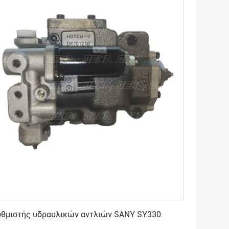
Πάρτε την καλύτερη τιμή
υθμιστής υδραυλικών αντλιών SANY SY330