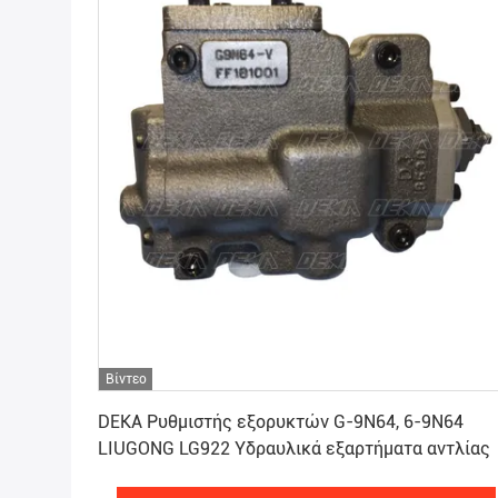
Βίντεο
Πάρτε την καλύτερη τιμή
DEKA Ρυθμιστής εξορυκτών G-9N64, 6-9N64
LIUGONG LG922 Υδραυλικά εξαρτήματα αντλίας