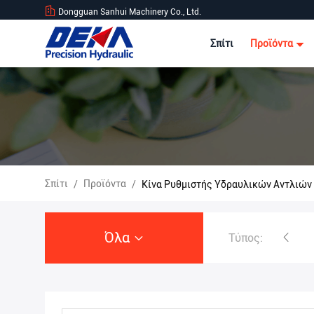
Dongguan Sanhui Machinery Co., Ltd.
Σπίτι
Προϊόντα
Σπίτι
Προϊόντα
/
/
Κίνα Ρυθμιστής Υδραυλικών Αντλιών
Όλα
Τύπος:
Υδραυλική αντλία εκσκαφέων