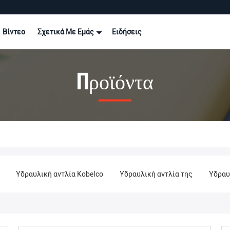
Βίντεο
Σχετικά Με Εμάς
Ειδήσεις
Προϊόντα
Υδραυλική αντλία Kobelco
Υδραυλική αντλία της
Υδραυ