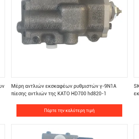
Πάρτε την καλύτερη τιμή
ών
Μέρη αντλιών εκσκαφέων ρυθμιστών γ-9N1A
S
πίεσης αντλιών της KATO HD700 hd820-1
ε
Πάρτε την καλύτερη τιμή