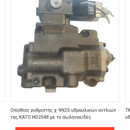
Πάρτε την καλύτερη τιμή
Οπίσθιος ρυθμιστής χ-9N2S υδραυλικών αντλιών
7K
της KATO HD2048 με το σωληνοειδές
υ