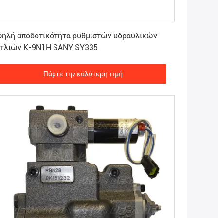
Πάρτε την καλύτερη τιμή
ψηλή αποδοτικότητα ρυθμιστών υδραυλικών
ντλιών Κ-9N1H SANY SY335
Πάρτε την καλύτερη τιμή