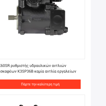
Πάρτε την καλύτερη τιμή
K60SR ρυθμιστής υδραυλικών αντλιών
κσκαφέων K3SP36B καμία αντλία εργαλείων
Πάρτε την καλύτερη τιμή