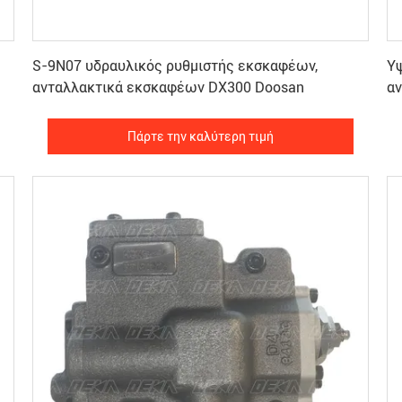
Πάρτε την καλύτερη τιμή
S-9N07 υδραυλικός ρυθμιστής εκσκαφέων,
Υ
ανταλλακτικά εκσκαφέων DX300 Doosan
α
Πάρτε την καλύτερη τιμή