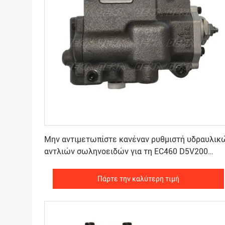
Πάρτε την καλύτερη τιμή
Μην αντιμετωπίστε κανέναν ρυθμιστή υδραυλικ
αντλιών σωληνοειδών για τη EC460 D5V200
Κ-9NOA
Πάρτε την καλύτερη τιμή