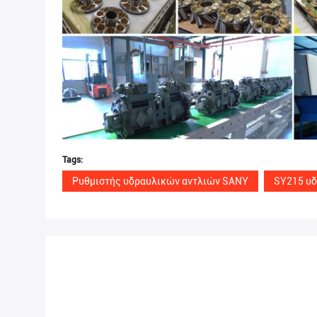
Tags:
Ρυθμιστής υδραυλικών αντλιών SANY
SY215 υδ