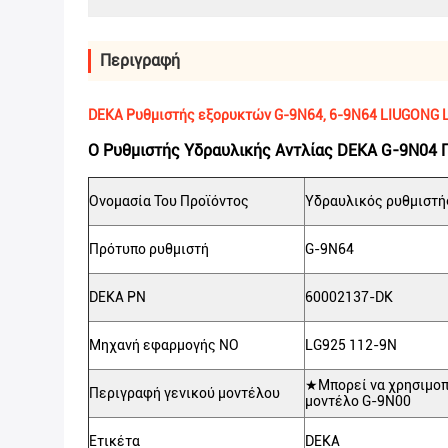
Περιγραφή
DEKA Ρυθμιστής εξορυκτών G-9N64, 6-9N64 LIUGONG L
Ο Ρυθμιστής Υδραυλικής Αντλίας DEKA G-9N04 Π
Ονομασία Του Προϊόντος
Υδραυλικός ρυθμιστή
Πρότυπο ρυθμιστή
G-9N64
DEKA PN
60002137-DK
Μηχανή εφαρμογής NO
LG925 112-9N
★Μπορεί να χρησιμοπο
Περιγραφή γενικού μοντέλου
μοντέλο G-9N00
Ετικέτα
DEKA