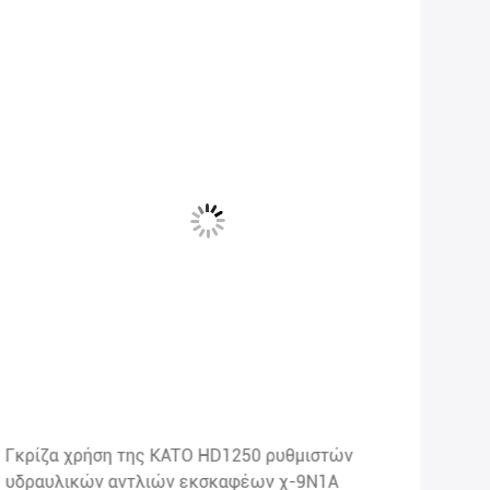
Γκρίζα χρήση της KATO HD1250 ρυθμιστών
Οπί
υδραυλικών αντλιών εκσκαφέων χ-9N1A
σωλ