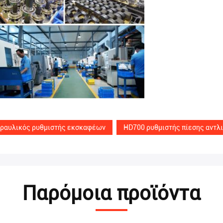
ραυλικός ρυθμιστής εκσκαφέων
HD700 ρυθμιστής πίεσης αντλ
Παρόμοια προϊόντα