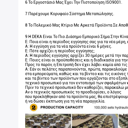
6 Το Εργοστάσιό Μας Έχει Την Πιστοποίηση ISO9001.
7 Παρέχουμε Κορυφαίο Σύστημα Μεταπώλησης.
8 Το Πολεμικό Μας Κτίριο Με Αρκετά Προϊόντα Σε Απο
9 Η DEKA Είναι Το Πιο Διάσημο Εμπορικό Σήμα Στην Κίνα
Ε: Ποια είναι η περίοδος εγγύησης σας για τα νέα μέρη,
Α: Η εγγύηση για τα νέα προϊόντα είναι 6 μήνες.
Ε: Πότε αρχίζει η περίοδος εγγύησης;
Α: Η περίοδος εγγύησης αρχίζει 30 ημέρες μετά την π
Ε: Ποιες είναι οι προϋποθέσεις και η διαδικασία για τ
Προς το παρόν, η Επιτροπή δεν έχει λάβει καμία από τι
Α: Εάν οι πελάτες παραπονούνται, πρώτα, παρακαλούμε
στα εμπορεύματα, καθώς και τα βίντεο και τις εικόνες
και τα βίντεο των προϊόντων που εργάζονται στο εξοπλ
τεχνικό προσωπικό για τον εντοπισμό των σφαλμάτων κ
Πριν το τεχνικό προσωπικό δεν καθορίζει, παρακαλώ μ
Αν ο τεχνικός προσωπικός το προσδιορίσει, ο λόγος
που προκλήθηκαν από τα προϊόντα μας, θα επιστρέψουμε
ή να δώσει έκπτωση για τη νέα παραγγελία.