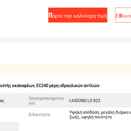
Πάρτε την καλύτερη τιμή
Επικο
μιστής εκσκαφέων
,
EC240 μέρη υδραυλικών αντλιών
Χρησιμοποιημένος
ίας
LIUGONG LG 922
για:
Υψηλή απόδοση, μεγάλη διάρκει
Ειδικότητα:
ζωής, υψηλή ποιότητα