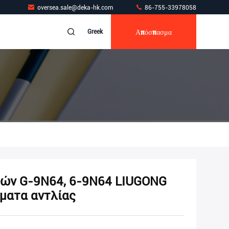
oversea.sale@deka-hk.com
86-755-33978058
Απόσπασμα
Greek
τών G-9N64, 6-9N64 LIUGONG
ματα αντλίας