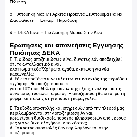
Πώληση.
8 Η Αποθήκη Μας Με Αρκετά Προϊόντα Σε Απόθεμα Για Να
Διασφαλιστεί Η Έγκαιρη Παράδοση.
9 Η DEKA Είναι Η Πιο Διάσημη Μάρκα Στην Κίνα.
Ερωτήσεις και απαντήσεις Εγγύησης
Ποιότητας ΔΕΚΑ
Ε: Τι είδους αποζημιώσεις είναι δυνατές εάν αποδειχθεί
ότι το ανταλλακτικό είναι
ελαττωματικός?Χρήματα, αγαθά, έκπτωση για νέα
παραγγελία;
Α: Εάν τα προϊόντα είναι ελαττωματικά εντός της περιόδου
εγγύησης, θα αποζημιώσουμε
για το 10% έως 50% της συνολικής αξίας, ανάλογα με τις
συνέπειες του ελαττώματος, Η αποζημίωση θα είναι με τη
μορφή έκπτωσης στην επόμενη παραγγελία.
Ε: Τα έξοδα αποστολής και υπηρεσιών από την πλευρά μας
περιλαμβάνονται στην αποζημίωση;Αν ναι,
ποια είναι η διαδικασία παροχής πληροφοριών από μέρους
μας για να δικαιολογήσουμε το κόστος;
Α: Το κόστος αποστολής δεν περιλαμβάνεται στην
αποζημίωση