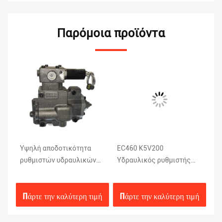
Παρόμοια προϊόντα
Υψηλή αποδοτικότητα
EC460 K5V200
Οπ
ρυθμιστών υδραυλικών
Υδραυλικός ρυθμιστής
υδ
ων
αντλιών Κ-9N1H SANY
πίεσης λαδιού 8,1 KG
σω
SY335
μέ
μή
Πάρτε την καλύτερη τιμή
Πάρτε την καλύτερη τιμή
Π
EC