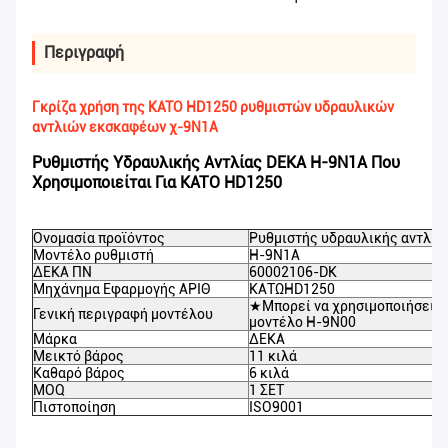
Περιγραφή
Γκρίζα χρήση της KATO HD1250 ρυθμιστών υδραυλικών
αντλιών εκσκαφέων χ-9N1A
Ρυθμιστής Υδραυλικής Αντλίας DEKA H-9N1A Που
Χρησιμοποιείται Για KATO HD1250
Ονομασία προϊόντος
Ρυθμιστής υδραυλικής αντλία
Μοντέλο ρυθμιστή
Η-9Ν1Α
ΔΕΚΑ ΠΝ
60002106-DK
Μηχάνημα Εφαρμογής ΑΡΙΘ
ΚΑΤΩ
HD1250
★Μπορεί να χρησιμοποιήσει τ
Γενική περιγραφή μοντέλου
μοντέλο H-9N00
Μάρκα
ΔΕΚΑ
Μεικτό βάρος
11 κιλά
Καθαρό βάρος
6 κιλά
MOQ
1 ΣΕΤ
Πιστοποίηση
ISO9001