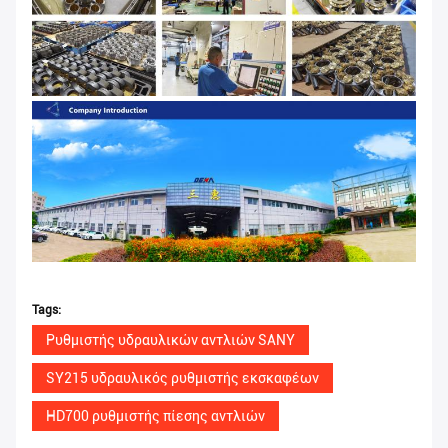
Tags:
Ρυθμιστής υδραυλικών αντλιών SANY
SY215 υδραυλικός ρυθμιστής εκσκαφέων
HD700 ρυθμιστής πίεσης αντλιών