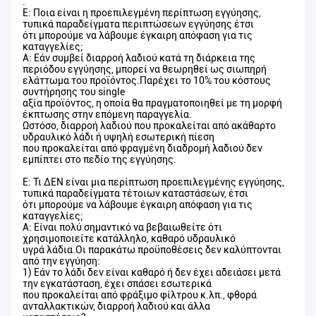
.
Ε: Ποια είναι η προεπιλεγμένη περίπτωση εγγύησης,
τυπικά παραδείγματα περιπτώσεων εγγύησης έτσι
ότι μπορούμε να λάβουμε έγκαιρη απόφαση για τις
καταγγελίες;
Α: Εάν συμβεί διαρροή λαδιού κατά τη διάρκεια της
περιόδου εγγύησης, μπορεί να θεωρηθεί ως σιωπηρή
ελάττωμα του προϊόντος.Παρέχει το 10% του κόστους
συντήρησης του single
αξία προϊόντος, η οποία θα πραγματοποιηθεί με τη μορφή
έκπτωσης στην επόμενη παραγγελία.
Ωστόσο, διαρροή λαδιού που προκαλείται από ακάθαρτο
υδραυλικό λάδι ή υψηλή εσωτερική πίεση
που προκαλείται από φραγμένη διαδρομή λαδιού δεν
εμπίπτει στο πεδίο της εγγύησης.
Ε: Τι ΔΕΝ είναι μια περίπτωση προεπιλεγμένης εγγύησης,
τυπικά παραδείγματα τέτοιων καταστάσεων, έτσι
ότι μπορούμε να λάβουμε έγκαιρη απόφαση για τις
καταγγελίες;
Α: Είναι πολύ σημαντικό να βεβαιωθείτε ότι
χρησιμοποιείτε κατάλληλο, καθαρό υδραυλικό
υγρά λάδια.Οι παρακάτω προϋποθέσεις δεν καλύπτονται
από την εγγύηση:
1) Εάν το λάδι δεν είναι καθαρό ή δεν έχει αδειάσει μετά
την εγκατάσταση, έχει σπάσει εσωτερικά
που προκαλείται από φράξιμο φίλτρου κ.λπ., φθορά
ανταλλακτικών, διαρροή λαδιού και άλλα