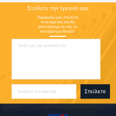
Στείλετε την έρευνά σας
Παρακαλώ μας στείλετε 
το αίτημά σας και θα 
απαντήσουμε σε σας το 
συντομότερο δυνατό.
Στείλετε