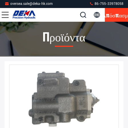
oversea.sale@deka-hk.com
86-755-33978058
Απόσπασμ
Προϊόντα