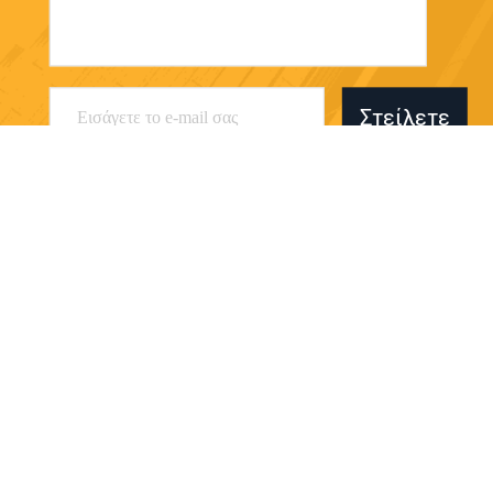
Στείλετε
Dongguan Sanhui Machinery Co., Ltd.
oversea.sale@deka-hk.com
86-755-33978058
1506#room yunhuatime που
χτίζει, shajing πόλη Shenzh
en περιοχής Baoan κωμοπό
λεων