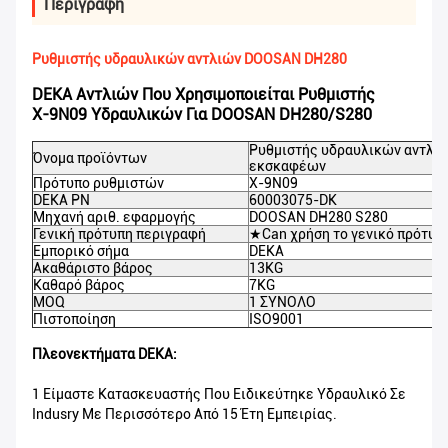
Περιγραφή
Ρυθμιστής υδραυλικών αντλιών DOOSAN DH280
DEKA Αντλιών Που Χρησιμοποιείται Ρυθμιστής
Χ-9N09 Υδραυλικών Για DOOSAN DH280/S280
Ρυθμιστής υδραυλικών αντλι
Όνομα προϊόντων
εκσκαφέων
Πρότυπο ρυθμιστών
Χ-9N09
DEKA PN
60003075-DK
Μηχανή αριθ. εφαρμογής
DOOSAN
DH280 S280
Γενική πρότυπη περιγραφή
★Can χρήση το γενικό πρότυπ
Εμπορικό σήμα
DEKA
Ακαθάριστο βάρος
13KG
Καθαρό βάρος
7KG
MOQ
1 ΣΥΝΟΛΟ
Πιστοποίηση
ISO9001
Πλεονεκτήματα DEKA:
1 Είμαστε Κατασκευαστής Που Ειδικεύτηκε Υδραυλικό Σε
Indusry Με Περισσότερο Από 15 Έτη Εμπειρίας.