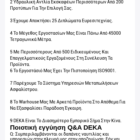
2 Υδραυλική Αντλία Εκσκαφέων Περισσότερων Από 200
Προτύπων Για Την Επιλογή Σας.
3 Έχουμε Αποκτήσει 25 Διπλώματα Ευρεσιτεχνίας.
4 Το Μέγεθος Εργοστασίων Μας Είναι Πάνω Από 45000
Τετραγωνικά Μέτρα.
5 Με Περισσότερους Από 500 Ειδικευμένους Και
Επαγγελματικούς Εργαζομένους Στη Συνέλευση Τα
Προϊόντα.
6 Το Εργοστάσιό Μας Έχει Την Πιστοποίηση ISO9001.
7 Παρέχουμε Το Σύστημα Υπηρεσιών Μεταπωλήσεων
Ασφαλίστρου.
8 Το Warhouse Μας Με Αρκετά Προϊόντα Στο Απόθεμα Για
Να Εξασφαλίσει Παράδοση Έγκαιρη.
9 DEKA Είναι Το Διασημότερο Εμπορικό Σήμα Στην Κίνα.
Ποιοτική εγγύηση Q&A DEKA
Q: Συμπεριλαμβάνονται οι δαπάνες ναυτιλίας και
υπηρεσιών στην πλευρά μας στην αποζημίωση; Εάν ναι,