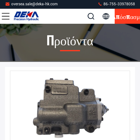
oversea.sale@deka-hk.com
86-755-33978058
Απόσπασμ
Προϊόντα