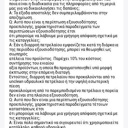
ποια είναι η διαδικασία για τις πληροφορίες από τη μεριά
μας για να δικαιολογήσει τις δαπάνες;
Α: Τα έξοδα αποστολής δεν συμπεριλαμβάνονται στην
αποζημίωση.
Q: Αυτό που είναι η περίπτωση εξουσιοδότησης
προεπιλογής, χαρακτηριστικά παραδείγματα των
περιπτώσεων εξουσιοδότησης έτσι
ότι μπορούμε να λάβουμε μια γρήγορη απόφαση σχετικά με
τις καταγγελίες;
Α: Εάν η διαρροή πετρελαίου εμφανίζεται κατά τη διάρκεια
της περιόδου εξουσιοδότησης, μπορεί να θεωρηθεί ως
σιωπηρός
ατέλεια του προϊόντος. Παρέχει 10% του κόστους
συντήρησης του ενιαίου
αξία προϊόντων, η οποία θα πραγματοποιηθεί υπό μορφή
έκπτωσης στην επόμενη διαταγή.
Εντούτοις, διαρροή πετρελαίου που προκαλούνται από το
unclean υδραυλικό πετρέλαιο ή την υψηλή εσωτερική
πίεση
προκαλούμενη από το παρεμποδισμένο πετρέλαιο η πορεία
δεν είναι στα πλαίσια εξουσιοδότηση.
Q: Αυτό που δεν είναι μια περίπτωση εξουσιοδότησης
προεπιλογής, χαρακτηριστικά παραδείγματα τέτοιων
καταστάσεων, έτσι
ότι μπορούμε να λάβουμε μια γρήγορη απόφαση σχετικά με
τις καταγγελίες;
Α: Είναι πολύ σημαντικό να σιγουρευτεί ότι χρησιμοποιείτε
κατάλληλο, καθαρό υδραυλικό