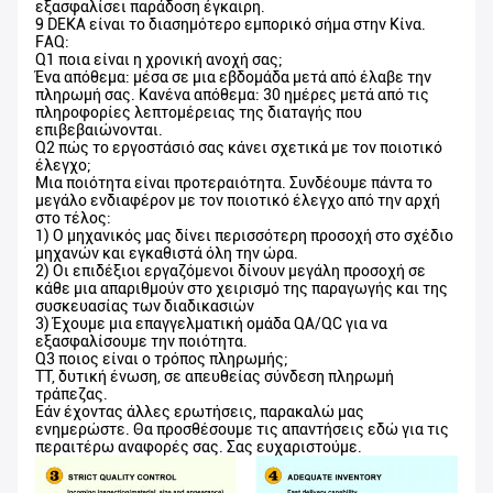
εξασφαλίσει παράδοση έγκαιρη.
9 DEKA είναι το διασημότερο εμπορικό σήμα στην Κίνα.
FAQ:
Q1 ποια είναι η χρονική ανοχή σας;
Ένα απόθεμα: μέσα σε μια εβδομάδα μετά από έλαβε την
πληρωμή σας. Κανένα απόθεμα: 30 ημέρες μετά από τις
πληροφορίες λεπτομέρειας της διαταγής που
επιβεβαιώνονται.
Q2 πώς το εργοστάσιό σας κάνει σχετικά με τον ποιοτικό
έλεγχο;
Μια ποιότητα είναι προτεραιότητα. Συνδέουμε πάντα το
μεγάλο ενδιαφέρον με τον ποιοτικό έλεγχο από την αρχή
στο τέλος:
1) Ο μηχανικός μας δίνει περισσότερη προσοχή στο σχέδιο
μηχανών και εγκαθιστά όλη την ώρα.
2) Οι επιδέξιοι εργαζόμενοι δίνουν μεγάλη προσοχή σε
κάθε μια απαριθμούν στο χειρισμό της παραγωγής και της
συσκευασίας των διαδικασιών
3) Έχουμε μια επαγγελματική ομάδα QA/QC για να
εξασφαλίσουμε την ποιότητα.
Q3 ποιος είναι ο τρόπος πληρωμής;
TT, δυτική ένωση, σε απευθείας σύνδεση πληρωμή
τράπεζας.
Εάν έχοντας άλλες ερωτήσεις, παρακαλώ μας
ενημερώστε. Θα προσθέσουμε τις απαντήσεις εδώ για τις
περαιτέρω αναφορές σας. Σας ευχαριστούμε.