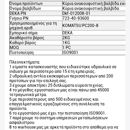
Όνομα προϊόντων
Κύρια ανακουφιστική βαλβίδα εκσ
Όνομα βαλβίδων
Κύρια ανακουφιστική βαλβίδα
DEKA PN
Dkf-012008-01
Γνήσιο PN
723-40-93600
Χρησιμοποιημένος για τη
KOMATSU PC200-8
μηχανή αριθ.
Εμπορικό σήμα
DEKA
Ακαθάριστο βάρος
2KG
Καθαρό βάρος
1KG
MOQ
1 PC
Πιστοποίηση
ISO9001
Πλεονεκτήματα:
1 είμαστε κατασκευαστής που ειδικεύτηκε υδραυλικό σε
indusry με περισσότερο από 15 έτη εμπειρίας.
2 υδραυλική αντλία εκσκαφέων περισσότερων από 200
προτύπων για την επιλογή σας.
3 έχουμε αποκτήσει 25 διπλώματα ευρεσιτεχνίας.
4 το μέγεθος εργοστασίων μας είναι πάνω από 45000
τετραγωνικά μέτρα.
5 με περισσότερους από 500 ειδικευμένους και
επαγγελματικούς εργαζομένους στη συνέλευση τα
προϊόντα.
6 το εργοστάσιό μας έχει την πιστοποίηση ISO9001.
7 παρέχουμε το σύστημα υπηρεσιών μεταπωλήσεων
ασφαλίστρου.
8 το warhouse μας με αρκετά προϊόντα στο απόθεμα για να