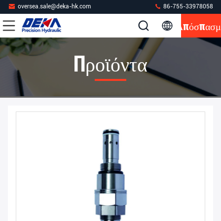
oversea.sale@deka-hk.com
86-755-33978058
Απόσπασμ
Προϊόντα