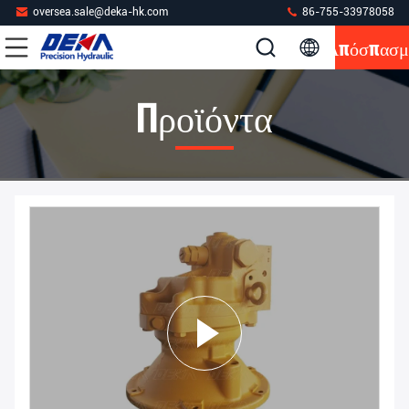
oversea.sale@deka-hk.com
86-755-33978058
Απόσπασμ
Προϊόντα