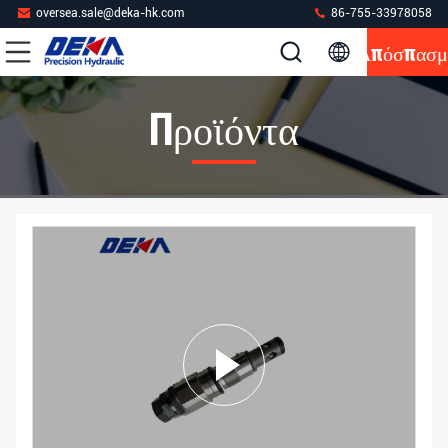
oversea.sale@deka-hk.com
86-755-33978058
Απόσπασμ
Προϊόντα