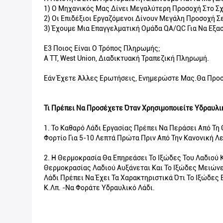
1) Ο Μηχανικός Μας Δίνει Μεγαλύτερη Προσοχή Στο Σχ
2) Οι Επιδέξιοι Εργαζόμενοι Δίνουν Μεγάλη Προσοχή 
3) Έχουμε Μια Επαγγελματική Ομάδα QA/QC Για Να Εξα
Ε3 Ποιος Είναι Ο Τρόπος Πληρωμής;
A TT, West Union, Διαδικτυακή Τραπεζική Πληρωμή.
Εάν Έχετε Άλλες Ερωτήσεις, Ενημερώστε Μας.Θα Προ
Τι Πρέπει Να Προσέχετε Όταν Χρησιμοποιείτε Υδραυλι
1. Το Καθαρό Λάδι Εργασίας Πρέπει Να Περάσει Από Τη
Φορτίο Για 5-10 Λεπτά Πρώτα Πριν Από Την Κανονική Λε
2. Η Θερμοκρασία Θα Επηρεάσει Το Ιξώδες Του Λαδιού 
Θερμοκρασίας Λαδιού Αυξάνεται Και Το Ιξώδες Μειώνε
Λάδι Πρέπει Να Έχει Τα Χαρακτηριστικά Ότι Το Ιξώδες
Κ.λπ. -Να Φοράτε Υδραυλικό Λάδι.