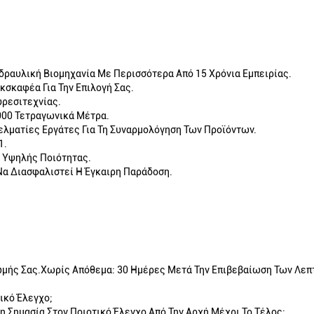
δραυλική Βιομηχανία Με Περισσότερα Από 15 Χρόνια Εμπειρίας.
κσκαφέα Για Την Επιλογή Σας.
υρεσιτεχνίας.
000 Τετραγωνικά Μέτρα.
ελματίες Εργάτες Για Τη Συναρμολόγηση Των Προϊόντων.
1.
 Υψηλής Ποιότητας.
Να Διασφαλιστεί Η Έγκαιρη Παράδοση.
ρωμής Σας.Χωρίς Απόθεμα: 30 Ημέρες Μετά Την Επιβεβαίωση Των Λεπ
ικό Έλεγχο;
 Σημασία Στον Ποιοτικό Έλεγχο Από Την Αρχή Μέχρι Το Τέλος: