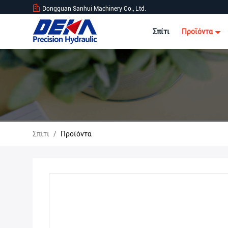
Dongguan Sanhui Machinery Co., Ltd.
Σπίτι
Προϊόντα
Σπίτι
/
Προϊόντα