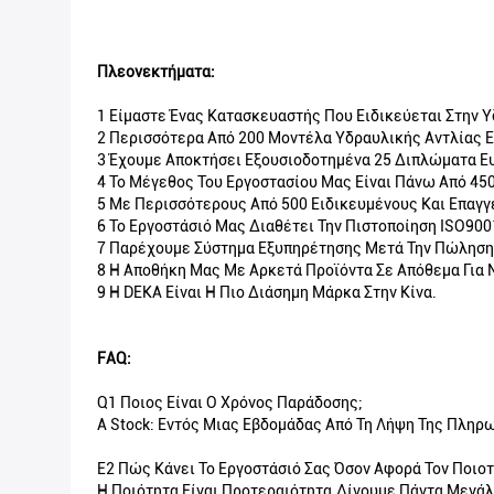
Πλεονεκτήματα:
1 Είμαστε Ένας Κατασκευαστής Που Ειδικεύεται Στην Υ
2 Περισσότερα Από 200 Μοντέλα Υδραυλικής Αντλίας Ε
3 Έχουμε Αποκτήσει Εξουσιοδοτημένα 25 Διπλώματα Ε
4 Το Μέγεθος Του Εργοστασίου Μας Είναι Πάνω Από 45
5 Με Περισσότερους Από 500 Ειδικευμένους Και Επαγγ
6 Το Εργοστάσιό Μας Διαθέτει Την Πιστοποίηση ISO900
7 Παρέχουμε Σύστημα Εξυπηρέτησης Μετά Την Πώληση
8 Η Αποθήκη Μας Με Αρκετά Προϊόντα Σε Απόθεμα Για 
9 Η DEKA Είναι Η Πιο Διάσημη Μάρκα Στην Κίνα.
FAQ:
Q1 Ποιος Είναι Ο Χρόνος Παράδοσης;
A Stock: Εντός Μιας Εβδομάδας Από Τη Λήψη Της Πλη
Ε2 Πώς Κάνει Το Εργοστάσιό Σας Όσον Αφορά Τον Ποιοτ
Η Ποιότητα Είναι Προτεραιότητα.Δίνουμε Πάντα Μεγάλη