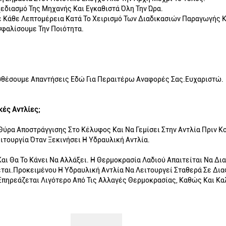
εδιασμό Της Μηχανής Και Εγκαθιστά Όλη Την Ώρα.
Σε Κάθε Λεπτομέρεια Κατά Το Χειρισμό Των Διαδικασιών Παραγωγής Κ
σφαλίσουμε Την Ποιότητα.
σθέσουμε Απαντήσεις Εδώ Για Περαιτέρω Αναφορές Σας.Ευχαριστώ.
κές Αντλίες;
 Θύρα Αποστράγγισης Στο Κέλυφος Και Να Γεμίσει Στην Αντλία Πριν 
ιτουργία Όταν Ξεκινήσει Η Υδραυλική Αντλία.
Και Θα Το Κάνει Να Αλλάξει. Η Θερμοκρασία Λαδιού Απαιτείται Να Δ
ται.Προκειμένου Η Υδραυλική Αντλία Να Λειτουργεί Σταθερά Σε Δια
 Επηρεάζεται Λιγότερο Από Τις Αλλαγές Θερμοκρασίας, Καθώς Και Κ