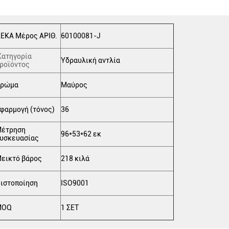
ΕΚΑ Μέρος ΑΡΙΘ.
60100081-J
Κατηγορία
Υδραυλική αντλία
ροϊόντος
ρώμα
Μαύρος
φαρμογή (τόνος)
36
έτρηση
96*53*62 εκ
υσκευασίας
εικτό βάρος
218 κιλά
ιστοποίηση
ISO9001
MOQ
1 ΣΕΤ