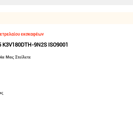
πετρελαίου εκσκαφέων
45 K3V180DTH-9N2S ISO9001
Να Μας Στείλετε
ας