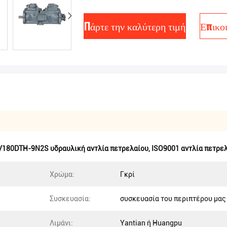
Πάρτε την καλύτερη τιμή
Επικο
V180DTH-9N2S υδραυλική αντλία πετρελαίου
,
ISO9001 αντλία πετρε
Χρώμα:
Γκρί
Συσκευασία:
συσκευασία του περιπτέρου μας
Λιμάνι:
Yantian ή Huangpu