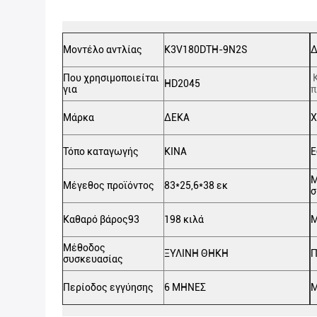
Μοντέλο αντλίας
K3V180DTH-9N2S
Δ
Που χρησιμοποιείται
HD2045
για
π
Μάρκα
ΔΕΚΑ
Χ
Τόπο καταγωγής
ΚΙΝΑ
Ε
Μ
Μέγεθος προϊόντος
83*25,6*38 εκ
σ
Καθαρό βάρος93
198 κιλά
Μ
Μέθοδος
ΞΥΛΙΝΗ ΘΗΚΗ
Π
συσκευασίας
Περίοδος εγγύησης
6 ΜΗΝΕΣ