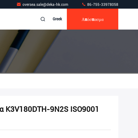
oversea.sale@deka-hk.com
86-755-33978058
Απόσπασμα
Greek
ία K3V180DTH-9N2S ISO9001