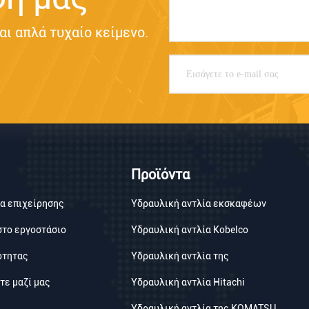
αι απλά τυχαίο κείμενο.
Προϊόντα
α επιχείρησης
Υδραυλική αντλία εκσκαφέων
στο εργοστάσιο
Υδραυλική αντλία Kobelco
ότητας
Υδραυλική αντλία της
τε μαζί μας
Υδραυλική αντλία Hitachi
Υδραυλική αντλία της KOMATSU