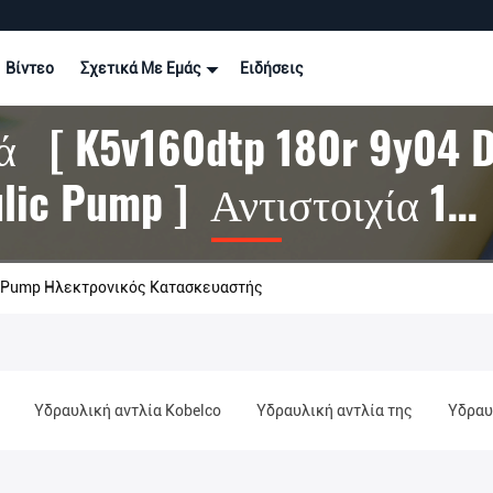
Βίντεο
Σχετικά Με Εμάς
Ειδήσεις
ά [ K5v160dtp 180r 9y04 D
lic Pump ] Αντιστοιχία 1
ντα
ic Pump Ηλεκτρονικός Κατασκευαστής
Υδραυλική αντλία Kobelco
Υδραυλική αντλία της
Υδραυ