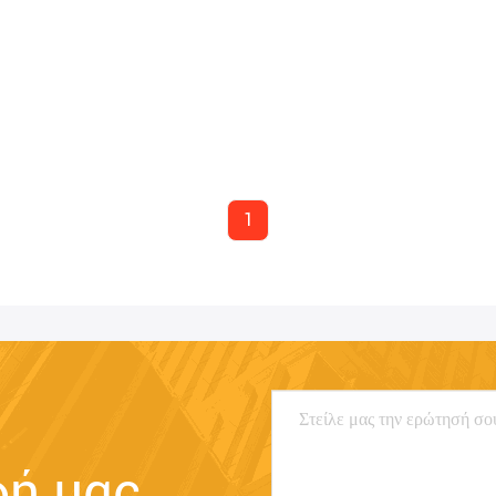
1
φή μας