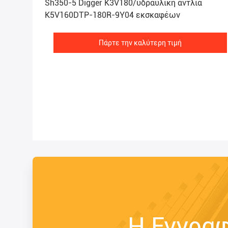
Sh350-5 Digger K3V180/υδραυλική αντλία
K5V160DTP-180R-9Y04 εκσκαφέων
Πάρτε την καλύτερη τιμή
Η Εγγρα