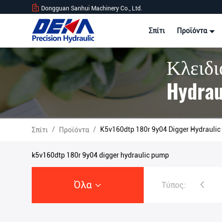
Dongguan Sanhui Machinery Co., Ltd.
Σπίτι
Προϊόντα
Κλειδι
Hydrau
Προϊό
/
/
K5v160dtp 180r 9y04 Digger Hydraul
Σπίτι
Προϊόντα
k5v160dtp 180r 9y04 digger hydraulic pump
Όλα
Τύπος:
Υδραυλική αντλία εκσκαφέων