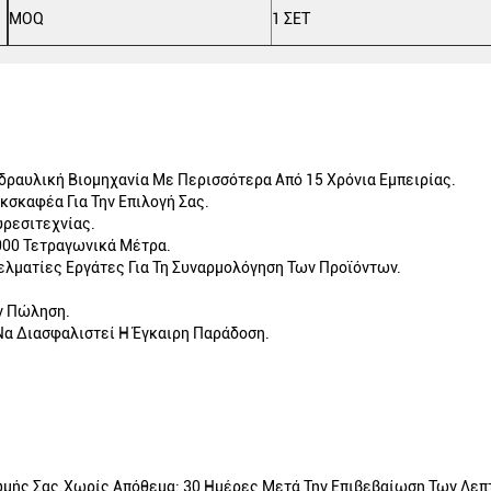
MOQ
1 ΣΕΤ
δραυλική Βιομηχανία Με Περισσότερα Από 15 Χρόνια Εμπειρίας.
κσκαφέα Για Την Επιλογή Σας.
υρεσιτεχνίας.
000 Τετραγωνικά Μέτρα.
ελματίες Εργάτες Για Τη Συναρμολόγηση Των Προϊόντων.
ν Πώληση.
Να Διασφαλιστεί Η Έγκαιρη Παράδοση.
ρωμής Σας.Χωρίς Απόθεμα: 30 Ημέρες Μετά Την Επιβεβαίωση Των Λεπ