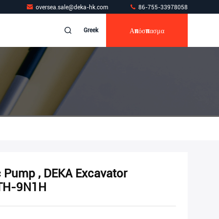
oversea.sale@deka-hk.com
86-755-33978058
Απόσπασμα
Greek
 Pump , DEKA Excavator
DTH-9N1H