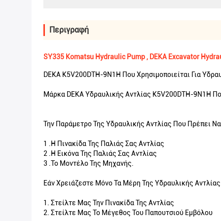
Περιγραφή
SY335 Komatsu Hydraulic Pump , DEKA Excavator Hydr
DEKA K5V200DTH-9N1H Που Χρησιμοποιείται Για Υδρα
Μάρκα DEKA Υδραυλικής Αντλίας K5V200DTH-9N1H Πο
Την Παράμετρο Της Υδραυλικής Αντλίας Που Πρέπει Να
1 .Η Πινακίδα Της Παλιάς Σας Αντλίας
2 .Η Εικόνα Της Παλιάς Σας Αντλίας
3 .Το Μοντέλο Της Μηχανής.
Εάν Χρειάζεστε Μόνο Τα Μέρη Της Υδραυλικής Αντλίας
1. Στείλτε Μας Την Πινακίδα Της Αντλίας
2. Στείλτε Μας Το Μέγεθος Του Παπουτσιού Εμβόλου