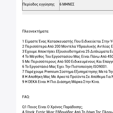
Περίοδος εγγύησης
6 ΜΗΝΕΣ
Πλεονεκτήματα:
1 Είμαστε Ένας Κατασκευαστής Που Ειδικεύεται Στην Υ
2 Περισσότερα Από 200 Μοντέλα Υδραυλικής Αντλίας Ε
3 Έχουμε Αποκτήσει Εξουσιοδοτημένα 25 Διπλώματα Ε
4 Το Μέγεθος Του Εργοστασίου Μας Είναι Πάνω Από 45
5 Με Περισσότερους Από 500 Ειδικευμένους Και Επαγγ
6 Το Εργοστάσιό Μας Έχει Την Πιστοποίηση ISO9001.
7 Παρέχουμε Premium Σύστημα Εξυπηρέτησης Μετά Τη
8 Η Αποθήκη Μας Με Αρκετά Προϊόντα Σε Απόθεμα Για 
9 Η DEKA Είναι Η Πιο Διάσημη Μάρκα Στην Κίνα.
FAQ:
Q1 Ποιος Είναι Ο Χρόνος Παράδοσης;
A Stock: Εντός Μιας Εβδομάδας Από Τη Λήψη Της Πλη