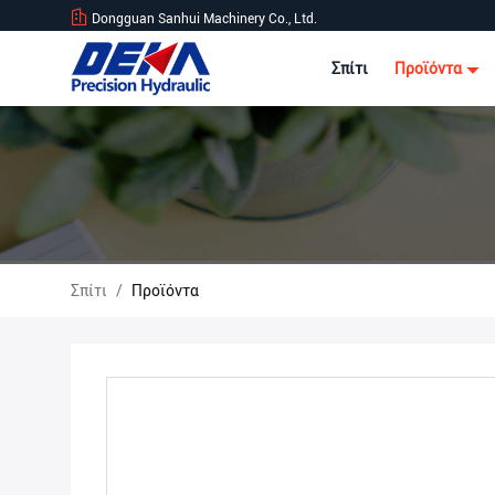
Dongguan Sanhui Machinery Co., Ltd.
Σπίτι
Προϊόντα
Σπίτι
/
Προϊόντα