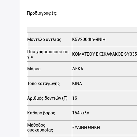
Προδιαγραφές:
Μοντέλο αντλίας
K5V200dth-9NIH
Που χρησιμοποιείται
ΚΟΜΑΤΣΟΥ ΕΚΣΚΑΦΑΚΟΣ SY335
για
Μάρκα
ΔΕΚΑ
Τόπο καταγωγής
ΚΙΝΑ
Αριθμός δοντιών (Τ)
16
Καθαρό βάρος
154 κιλά
Μέθοδος
ΞΥΛΙΝΗ ΘΗΚΗ
συσκευασίας