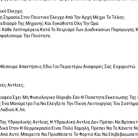
ικό Έλεγχο;
 Σημασία Στον Ποιοτικό Έλεγχο Από Την Αρχή Μέχρι Το Τέλος:
εδιασμό Της Μηχανής Και Εγκαθιστά Όλη Την Ώρα.
Σε Κάθε Λεπτομέρεια Κατά Το Χειρισμό Των Διαδικασιών Παραγωγής Κ
σφαλίσουμε Την Ποιότητα.
σθέσουμε Απαντήσεις Εδώ Για Περαιτέρω Αναφορές Σας.Ευχαριστώ.
κές Αντλίες;
σκαφέα Έχει Μη Φυσιολογικό Θόρυβο.εάν Η Ποσότητα Εκκένωσης Της 
 Ένα Μανόμετρο Για Να Ελέγξετε Την Πίεση Λειτουργίας Του Συστήμ
Λαδιού Κ.λπ.
ης Υδραυλικής Αντλίας.Η Υδραυλική Αντλία Δεν Πρέπει Να Βρίσκετα
δικά Όταν Η Θερμοκρασία Είναι Πολύ Χαμηλή, Πρέπει Να Το Κάνετε Ν
πό Αυτό, Μπορείτε Να Προσθέσετε Το Φορτίο Και Να Επιβεβαιώσετε