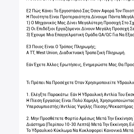
Ε2 Πώς Κάνει Το Εργοστάσιό Σας Όσον Αφορά Τον Ποιοτ
Η Ποιότητα Είναι Προτεραιότητα.Δίνουμε Πάντα Μεγάλη
1) Ο Μηχανικός Μας Δίνει Μεγαλύτερη Προσοχή Στο Σχ
2) Οι Επιδέξιοι Εργαζόμενοι Δίνουν Μεγάλη Προσοχή 
3) Έχουμε Μια Επαγγελματική Ομάδα QA/QC Για Να Εξα
Ε3 Ποιος Είναι Ο Τρόπος Πληρωμής;
A TT, West Union, Διαδικτυακή Τραπεζική Πληρωμή.
Εάν Έχετε Άλλες Ερωτήσεις, Ενημερώστε Μας.Θα Προ
Τι Πρέπει Να Προσέχετε Όταν Χρησιμοποιείτε Υδραυλι
1. Ελέγξτε Παρακάτω: Εάν Η Υδραυλική Αντλία Του Εκ
Η Πίεση Εργασίας Είναι Πολύ Χαμηλή, Χρησιμοποιώντας
Υπερσυμπιεστής/αντλίας Υψηλής Πίεσης/Ψεκαστήρας 
2. Μην Προσθέτετε Φορτίο Αμέσως Μετά Την Εκκίνηση Τ
Διάστημα (περίπου 10-30 Λεπτά) Μετά Την Εκκίνηση.Ει
Το Υδραυλικό Κύκλωμα Να Κυκλοφορεί Κανονικά.Μετά Α