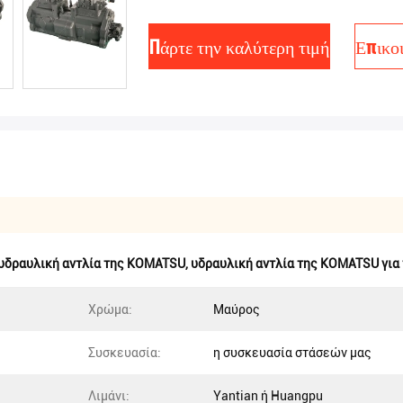
Πάρτε την καλύτερη τιμή
Επικο
υδραυλική αντλία της KOMATSU
,
υδραυλική αντλία της KOMATSU για
Χρώμα:
Μαύρος
Συσκευασία:
η συσκευασία στάσεών μας
Λιμάνι:
Yantian ή Huangpu