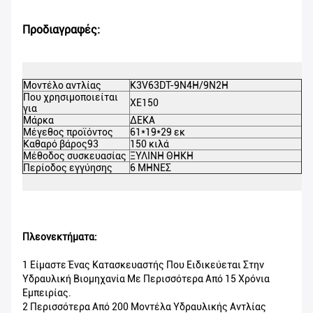
Προδιαγραφές:
Δ
Μοντέλο αντλίας
K3V63DT-9N4H/9N2H
Κ
Που χρησιμοποιείται
XE150
πρ
για
Χ
Μάρκα
ΔΕΚΑ
Μ
Μέγεθος προϊόντος
61*19*29 εκ
σ
Καθαρό βάρος93
150 κιλά
Μ
Μέθοδος συσκευασίας
ΞΥΛΙΝΗ ΘΗΚΗ
Π
Περίοδος εγγύησης
6 ΜΗΝΕΣ
M
Πλεονεκτήματα:
1 Είμαστε Ένας Κατασκευαστής Που Ειδικεύεται Στην
Υδραυλική Βιομηχανία Με Περισσότερα Από 15 Χρόνια
Εμπειρίας.
2 Περισσότερα Από 200 Μοντέλα Υδραυλικής Αντλίας