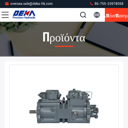
oversea.sale@deka-hk.com
86-755-33978058
Απόσπασμ
Προϊόντα