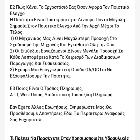
Ε2 Πώς Κάνει Το Εργοστάσιό Σας Όσον Αφορά Τον Ποιοτικό
Έλεγχο;
Η Ποιότητα Είναι Προτεραιότητα.Δίνουμε Πάντα Μεγάλη
Σημασία Στον Ποιοτικό Έλεγχο Από Την Αρχή Μέχρι Το
Τέλος:
1) Ο Μηχανικός Μας Δίνει Μεγαλύτερη Προσοχή Στο
Σχεδιασμό Της Μηχανής Και Εγκαθιστά Όλη Την Ώρα.
2) Οι Επιδέξιοι Εργαζόμενοι Δίνουν Μεγάλη Προσοχή Σε
Κάθε Λεπτομέρεια Κατά Το Χειρισμό Των Διαδικασιών
Παραγωγής Και Συσκευασίας.
3) Έχουμε Μια Επαγγελματική Ομάδα QA/QC Για Να
Εξασφαλίσουμε Την Ποιότητα.
Ε3 Ποιος Είναι Ο Τρόπος Πληρωμής;
A TT, West Union, Διαδικτυακή Τραπεζική Πληρωμή.
Εάν Έχετε Άλλες Ερωτήσεις, Ενημερώστε Μας.Θα
Προσθέσουμε Απαντήσεις Εδώ Για Περαιτέρω Αναφορές
Σας.Ευχαριστώ.
Τι Πρέπει Να Προσέχετε Όταν Χρησιμοποιείτε Υδραυλικές