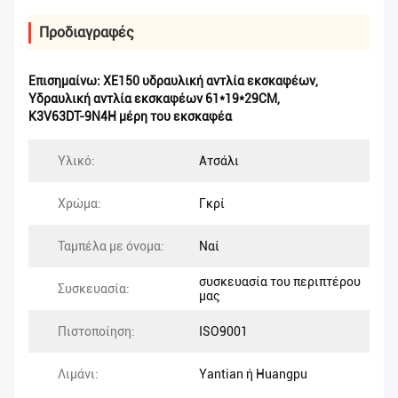
Προδιαγραφές
Επισημαίνω:
XE150 υδραυλική αντλία εκσκαφέων
,
Υδραυλική αντλία εκσκαφέων 61*19*29CM
,
K3V63DT-9N4H μέρη του εκσκαφέα
Υλικό:
Ατσάλι
Χρώμα:
Γκρί
Ταμπέλα με όνομα:
Ναί
συσκευασία του περιπτέρου
Συσκευασία:
μας
Πιστοποίηση:
ISO9001
Λιμάνι:
Yantian ή Huangpu