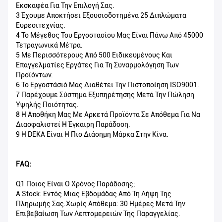
Εκσκαφέα Για Την Επιλογή Σας.
3 Έχουμε Αποκτήσει Εξουσιοδοτημένα 25 Διπλώματα
Ευρεσιτεχνίας.
4 Το Μέγεθος Του Εργοστασίου Μας Είναι Πάνω Από 45000
Τετραγωνικά Μέτρα.
5 Με Περισσότερους Από 500 Ειδικευμένους Και
Επαγγελματίες Εργάτες Για Τη Συναρμολόγηση Των
Προϊόντων.
6 Το Εργοστάσιό Μας Διαθέτει Την Πιστοποίηση ISO9001.
7 Παρέχουμε Σύστημα Εξυπηρέτησης Μετά Την Πώληση
Υψηλής Ποιότητας.
8 Η Αποθήκη Μας Με Αρκετά Προϊόντα Σε Απόθεμα Για Να
Διασφαλιστεί Η Έγκαιρη Παράδοση.
9 Η DEKA Είναι Η Πιο Διάσημη Μάρκα Στην Κίνα.
FAQ:
Q1 Ποιος Είναι Ο Χρόνος Παράδοσης;
A Stock: Εντός Μιας Εβδομάδας Από Τη Λήψη Της
Πληρωμής Σας.Χωρίς Απόθεμα: 30 Ημέρες Μετά Την
Επιβεβαίωση Των Λεπτομερειών Της Παραγγελίας.