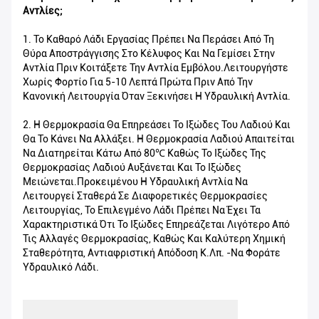
Αντλίες;
1. Το Καθαρό Λάδι Εργασίας Πρέπει Να Περάσει Από Τη
Θύρα Αποστράγγισης Στο Κέλυφος Και Να Γεμίσει Στην
Αντλία Πριν Κοιτάξετε Την Αντλία Εμβόλου.Λειτουργήστε
Χωρίς Φορτίο Για 5-10 Λεπτά Πρώτα Πριν Από Την
Κανονική Λειτουργία Όταν Ξεκινήσει Η Υδραυλική Αντλία.
2. Η Θερμοκρασία Θα Επηρεάσει Το Ιξώδες Του Λαδιού Και
Θα Το Κάνει Να Αλλάξει. Η Θερμοκρασία Λαδιού Απαιτείται
Να Διατηρείται Κάτω Από 80℃ Καθώς Το Ιξώδες Της
Θερμοκρασίας Λαδιού Αυξάνεται Και Το Ιξώδες
Μειώνεται.Προκειμένου Η Υδραυλική Αντλία Να
Λειτουργεί Σταθερά Σε Διαφορετικές Θερμοκρασίες
Λειτουργίας, Το Επιλεγμένο Λάδι Πρέπει Να Έχει Τα
Χαρακτηριστικά Ότι Το Ιξώδες Επηρεάζεται Λιγότερο Από
Τις Αλλαγές Θερμοκρασίας, Καθώς Και Καλύτερη Χημική
Σταθερότητα, Αντιαφριστική Απόδοση Κ.λπ. -Να Φοράτε
Υδραυλικό Λάδι.