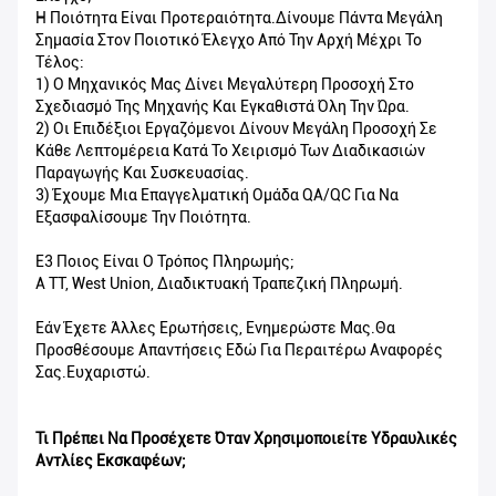
Η Ποιότητα Είναι Προτεραιότητα.Δίνουμε Πάντα Μεγάλη
Σημασία Στον Ποιοτικό Έλεγχο Από Την Αρχή Μέχρι Το
Τέλος:
1) Ο Μηχανικός Μας Δίνει Μεγαλύτερη Προσοχή Στο
Σχεδιασμό Της Μηχανής Και Εγκαθιστά Όλη Την Ώρα.
2) Οι Επιδέξιοι Εργαζόμενοι Δίνουν Μεγάλη Προσοχή Σε
Κάθε Λεπτομέρεια Κατά Το Χειρισμό Των Διαδικασιών
Παραγωγής Και Συσκευασίας.
3) Έχουμε Μια Επαγγελματική Ομάδα QA/QC Για Να
Εξασφαλίσουμε Την Ποιότητα.
Ε3 Ποιος Είναι Ο Τρόπος Πληρωμής;
A TT, West Union, Διαδικτυακή Τραπεζική Πληρωμή.
Εάν Έχετε Άλλες Ερωτήσεις, Ενημερώστε Μας.Θα
Προσθέσουμε Απαντήσεις Εδώ Για Περαιτέρω Αναφορές
Σας.Ευχαριστώ.
Τι Πρέπει Να Προσέχετε Όταν Χρησιμοποιείτε Υδραυλικές
Αντλίες Εκσκαφέων;