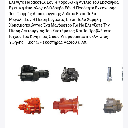
Ελέγξτε Παρακάτω: Εάν Η Υδραυλική Αντλία Του Εκσκαφέα
Έχει Μη Φυσιολογικό Θόρυβο.εάν Η Ποσότητα Εκκένωσης
Της Γραμμής Αποστράγγισης Λαδιού Είναι Πολύ
Μεγάλη.εάν Η Πίεση Εργασίας Είναι Πολύ Χαμηλή,
Χρησιμοποιώντας Ένα Μανόμετρο Για Να Ελέγξετε Την
Πίεση Λειτουργίας Του Συστήματος.και Τα Προβλήματα
Ισχύος Του Κινητήρα, Όπως Υπερσυμπιεστής/αντλίας
Υψηλής Πίεσης/Ψεκαστήρας Λαδιού Κ.λπ.