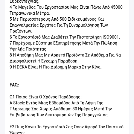
Ευρεσιτεχνίας.
4 Το Μέγεθος Του Εργοστασίου Μας Είναι Πάνω Από 45000
Τετραγωνικά Μέτρα.
5 Με Περισσότερους Από 500 Ειδικευμένους Και
Επαγγελματίες Εργάτες Για Τη Συναρμολόγηση Των
Προϊόντων.
6 Το Εργοστάσιό Μας Διαθέτει Την Πιστοποίηση ISO9001.
7 Παρέχουμε Σύστημα Εξυπηρέτησης Μετά Την Πώληση
Υψηλής Ποιότητας.
8 Η Αποθήκη Μας Με Αρκετά Προϊόντα Σε Απόθεμα Για Να
Διασφαλιστεί Η Έγκαιρη Παράδοση.
9 Η DEKA Είναι Η Πιο Διάσημη Μάρκα Στην Κίνα.
FAQ:
Q1 Ποιος Είναι Ο Χρόνος Παράδοσης;
A Stock: Εντός Μιας Εβδομάδας Από Τη Λήψη Της
Πληρωμής Σας.Χωρίς Απόθεμα: 30 Ημέρες Μετά Την
Επιβεβαίωση Των Λεπτομερειών Της Παραγγελίας.
Ε2 Πώς Κάνει Το Εργοστάσιό Σας Όσον Αφορά Τον Ποιοτικό
Έλεγχο;