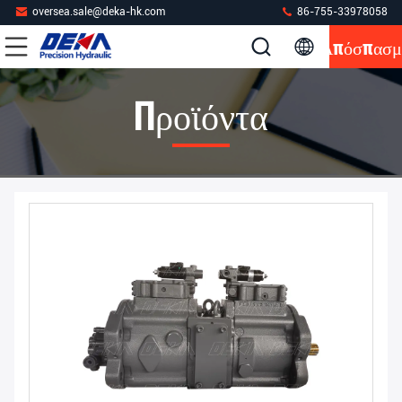
oversea.sale@deka-hk.com
86-755-33978058
Απόσπασμ
Προϊόντα