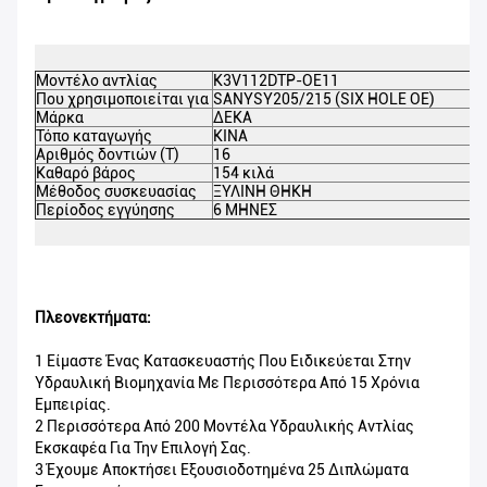
Μοντέλο αντλίας
K3V112DTP-OE11
Που χρησιμοποιείται για
SANY
SY205/215 (SIX HOLE OE)
Μάρκα
ΔΕΚΑ
Τόπο καταγωγής
ΚΙΝΑ
Αριθμός δοντιών (Τ)
16
Καθαρό βάρος
154 κιλά
Μέθοδος συσκευασίας
ΞΥΛΙΝΗ ΘΗΚΗ
Περίοδος εγγύησης
6 ΜΗΝΕΣ
Πλεονεκτήματα:
1 Είμαστε Ένας Κατασκευαστής Που Ειδικεύεται Στην
Υδραυλική Βιομηχανία Με Περισσότερα Από 15 Χρόνια
Εμπειρίας.
2 Περισσότερα Από 200 Μοντέλα Υδραυλικής Αντλίας
Εκσκαφέα Για Την Επιλογή Σας.
3 Έχουμε Αποκτήσει Εξουσιοδοτημένα 25 Διπλώματα