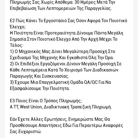
Πληρωμής Σας.Χωρίς Απόθεμα: 30 Ημέρες Μετά Την
Επιβεβαίωση Των Λεπτομερειών Της Παραγγελίας.
Ε2 Πώς Κάνει Το Εργοστάσιό Σας Όσον Αφορά Τον Ποιοτικό
Έλεγχο;
Η Ποιότητα Είναι Προτεραιότητα.Δίνουμε Πάντα Μεγάλη
Σημασία Στον Ποιοτικό Έλεγχο Από Την Αρχή Μέχρι Το
Τέλος:
1) Ο Μηχανικός Μας Δίνει Μεγαλύτερη Προσοχή Στο
Σχεδιασμό Της Μηχανής Και Εγκαθιστά Όλη Την Ώρα.
2) Οι Επιδέξιοι Εργαζόμενοι Δίνουν Μεγάλη Προσοχή Σε
Κάθε Λεπτομέρεια Κατά Το Χειρισμό Των Διαδικασιών
Παραγωγής Και Συσκευασίας.
3) Έχουμε Μια Επαγγελματική Ομάδα QA/QC Για Να
Εξασφαλίσουμε Την Ποιότητα.
Ε3 Ποιος Είναι Ο Τρόπος Πληρωμής;
A TT, West Union, Διαδικτυακή Τραπεζική Πληρωμή.
Εάν Έχετε Άλλες Ερωτήσεις, Ενημερώστε Μας.Θα
Προσθέσουμε Απαντήσεις Εδώ Για Περαιτέρω Αναφορές
Σας.Ευχαριστώ.