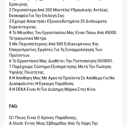
Εμπειρίας.
2 Περισσότερα Από 200 Μοντέλα Υδραυλικής Αντλίας
Εκσκαφέα Για Την Επιλογή Σας.
3 Έχουμε Αποκτήσει Εξουσιοδοτημένα 25 Διπλώματα
Ευρεσιτεχνίας.
4 Το Μέγεθος Του Εργοστασίου Μας Είναι Πάνω Από 45000
Τετραγωνικά Μέτρα.
5 Με Περισσότερους Από 500 Ειδικευμένους Και
Επαγγελματίες Εργάτες Για Τη Συναρμολόγηση Των
Προϊόντων.
6 Το Εργοστάσιό Μας Διαθέτει Την Πιστοποίηση ISO9001.
7 Παρέχουμε Σύστημα Εξυπηρέτησης Μετά Την Πώληση
Υψηλής Ποιότητας.
8 Η Αποθήκη Μας Με Αρκετά Προϊόντα Σε Απόθεμα Για Να
Διασφαλιστεί Η Έγκαιρη Παράδοση.
9 Η DEKA Είναι Η Πιο Διάσημη Μάρκα Στην Κίνα.
FAQ:
Q1 Ποιος Είναι Ο Χρόνος Παράδοσης;
A Stock: Εντός Μιας Εβδομάδας Από Τη Λήψη Της