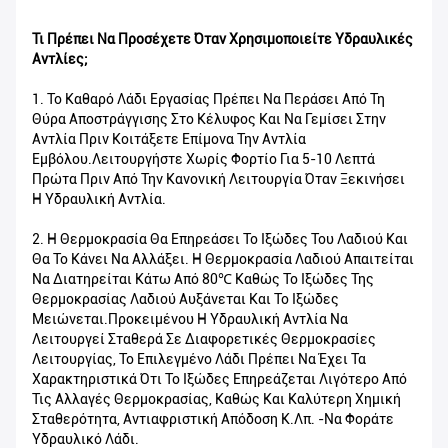
Τι Πρέπει Να Προσέχετε Όταν Χρησιμοποιείτε Υδραυλικές
Αντλίες;
1. Το Καθαρό Λάδι Εργασίας Πρέπει Να Περάσει Από Τη
Θύρα Αποστράγγισης Στο Κέλυφος Και Να Γεμίσει Στην
Αντλία Πριν Κοιτάξετε Επίμονα Την Αντλία
Εμβόλου.Λειτουργήστε Χωρίς Φορτίο Για 5-10 Λεπτά
Πρώτα Πριν Από Την Κανονική Λειτουργία Όταν Ξεκινήσει
Η Υδραυλική Αντλία.
2. Η Θερμοκρασία Θα Επηρεάσει Το Ιξώδες Του Λαδιού Και
Θα Το Κάνει Να Αλλάξει. Η Θερμοκρασία Λαδιού Απαιτείται
Να Διατηρείται Κάτω Από 80℃ Καθώς Το Ιξώδες Της
Θερμοκρασίας Λαδιού Αυξάνεται Και Το Ιξώδες
Μειώνεται.Προκειμένου Η Υδραυλική Αντλία Να
Λειτουργεί Σταθερά Σε Διαφορετικές Θερμοκρασίες
Λειτουργίας, Το Επιλεγμένο Λάδι Πρέπει Να Έχει Τα
Χαρακτηριστικά Ότι Το Ιξώδες Επηρεάζεται Λιγότερο Από
Τις Αλλαγές Θερμοκρασίας, Καθώς Και Καλύτερη Χημική
Σταθερότητα, Αντιαφριστική Απόδοση Κ.λπ. -Να Φοράτε
Υδραυλικό Λάδι.