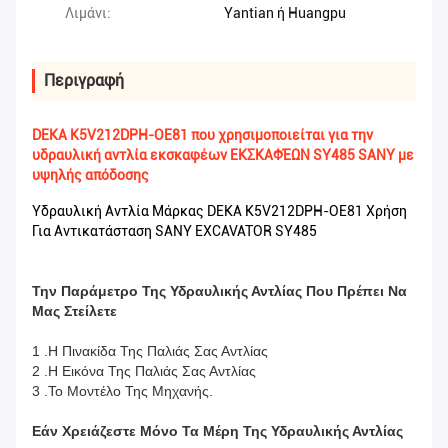
Λιμάνι:
Yantian ή Huangpu
Περιγραφή
DEKA K5V212DPH-OE81 που χρησιμοποιείται για την
υδραυλική αντλία εκσκαφέων ΕΚΣΚΑΦΈΩΝ SY485 SANY με
υψηλής απόδοσης
Υδραυλική Αντλία Μάρκας DEKA K5V212DPH-OE81 Χρήση
Για Αντικατάσταση SANY EXCAVATOR SY485
Την Παράμετρο Της Υδραυλικής Αντλίας Που Πρέπει Να
Μας Στείλετε
1 .Η Πινακίδα Της Παλιάς Σας Αντλίας
2 .Η Εικόνα Της Παλιάς Σας Αντλίας
3 .Το Μοντέλο Της Μηχανής.
Εάν Χρειάζεστε Μόνο Τα Μέρη Της Υδραυλικής Αντλίας