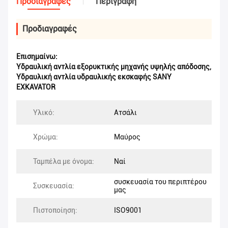
Προδιαγραφές
Περιγραφή
Προδιαγραφές
Επισημαίνω:
Υδραυλική αντλία εξορυκτικής μηχανής υψηλής απόδοσης
,
Υδραυλική αντλία υδραυλικής εκσκαφής SANY
EXKAVATOR
Υλικό:
Ατσάλι
Χρώμα:
Μαύρος
Ταμπέλα με όνομα:
Ναί
συσκευασία του περιπτέρου
Συσκευασία:
μας
Πιστοποίηση:
ISO9001