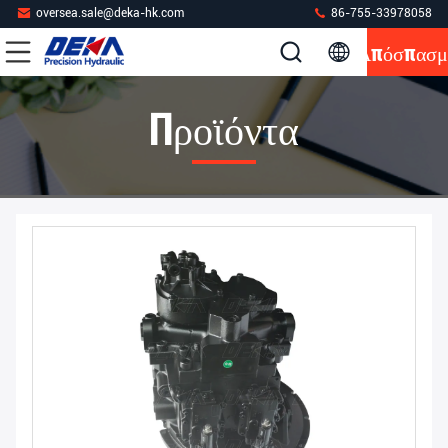
oversea.sale@deka-hk.com
86-755-33978058
Απόσπασμ
Προϊόντα