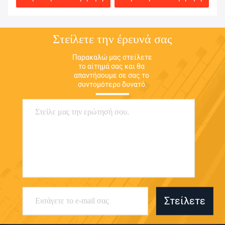
Στείλετε την έρευνά σας
Παρακαλώ μας στείλετε 
το αίτημά σας και θα 
απαντήσουμε σε σας το 
συντομότερο δυνατό.
Στείλετε