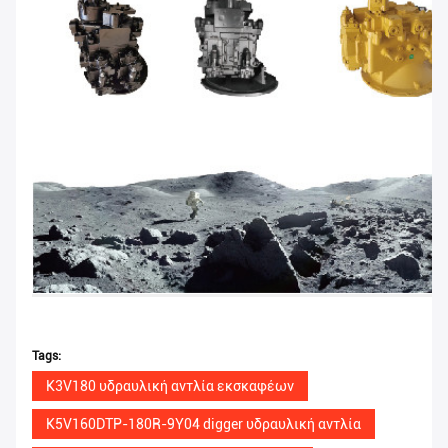
Tags:
K3V180 υδραυλική αντλία εκσκαφέων
K5V160DTP-180R-9Y04 digger υδραυλική αντλία