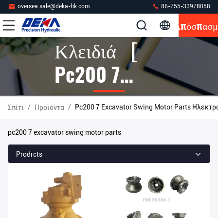
oversea.sale@deka-hk.com
86-755-33978058
Απόσπασμ
Κλειδιά [
Pc200 7
Excavator
/
/
Pc200 7 Excavator Swing Motor Parts Ηλεκτ
Σπίτι
Προϊόντα
Swing Motor
pc200 7 excavator swing motor parts
Parts ]
Prodrcts
Αντιστοιχία
9 Προϊόντα