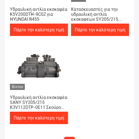
Υδραυλική αντλία εκσκαφέα
Κατασκευαστές για την
K5V200DTH-9C0Z για
υδραυλική αντλία
HYUNDAI R455
εκσκαφέων SY205/215,
K3V112DTP-9T8L σκούρο
γκρι, K3V112DTP-9T8L
Πάρτε την καλύτερη τιμή
Πάρτε την καλύτερη τιμή
σκούρο γκρι, 20 τόνοι
Βίντεο
Υδραυλική αντλία εκσκαφέα
SANY SY205/215
K3V112DTP-0E11 Σκούρο
Γκρι 20 ~ 22 τόνοι
Πάρτε την καλύτερη τιμή