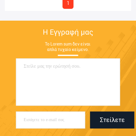
1
Η Εγγραφή μας
Το Lorem sum δεν είναι 
απλά τυχαίο κείμενο.
Στείλετε