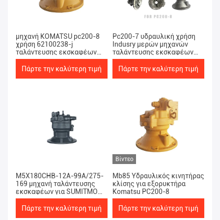
μηχανή KOMATSU pc200-8
Pc200-7 υδραυλική χρήση
χρήση 62100238-j
Indusry μερών μηχανών
ταλάντευσης εκσκαφέων
ταλάντευσης εκσκαφέων
28Mpa MB85
HPV95
Πάρτε την καλύτερη τιμή
Πάρτε την καλύτερη τιμή
Βίντεο
M5X180CHB-12A-99A/275-
Mb85 Υδραυλικός κινητήρας
169 μηχανή ταλάντευσης
κλίσης για εξορυκτήρα
εκσκαφέων για SUMITMO
Komatsu PC200-8
sh240-5
Πάρτε την καλύτερη τιμή
Πάρτε την καλύτερη τιμή