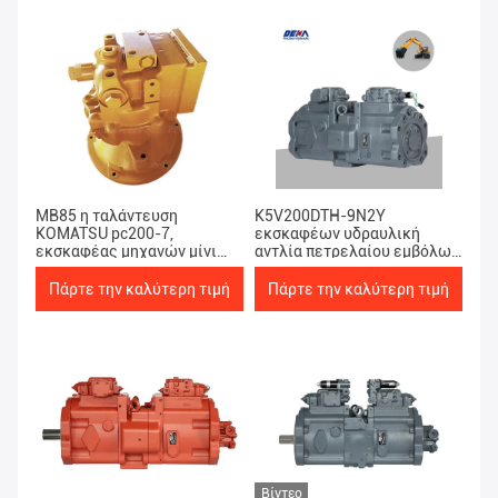
MB85 η ταλάντευση
K5V200DTH-9N2Y
KOMATSU pc200-7,
εκσκαφέων υδραυλική
εκσκαφέας μηχανών μίνι
αντλία πετρελαίου εμβόλων
γυρίζει τη μηχανή
κύρια για τη EC480D
Πάρτε την καλύτερη τιμή
Πάρτε την καλύτερη τιμή
Βίντεο