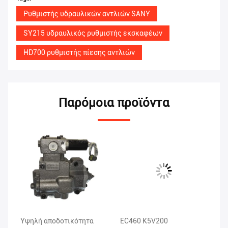
Ρυθμιστής υδραυλικών αντλιών SANY
SY215 υδραυλικός ρυθμιστής εκσκαφέων
HD700 ρυθμιστής πίεσης αντλιών
Παρόμοια προϊόντα
Υψηλή αποδοτικότητα
EC460 K5V200
Γκ