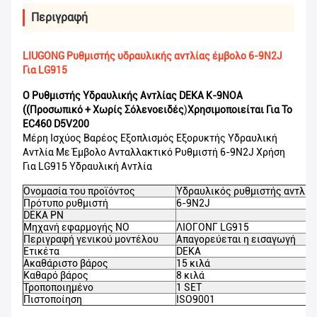
Περιγραφή
LIUGONG Ρυθμιστής υδραυλικής αντλίας έμβολο 6-9N2J
Για LG915
Ο Ρυθμιστής Υδραυλικής Αντλίας DEKA K-9NOA
((προσωπικό + Χωρίς Σόλενοειδές
)
Χρησιμοποιείται Για Το
EC460 D5V200
Μέρη Ισχύος Βαρέος Εξοπλισμός Εξορυκτής Υδραυλική
Αντλία Με Έμβολο Ανταλλακτικό Ρυθμιστή 6-9N2J Χρήση
Για LG915 Υδραυλική Αντλία
Ονομασία του προϊόντος
Υδραυλικός ρυθμιστής αντλία
Πρότυπο ρυθμιστή
6-9N2J
DEKA PN
Μηχανή εφαρμογής NO
ΛΙΟΓΟΝΓ LG915
Περιγραφή γενικού μοντέλου
Απαγορεύεται η εισαγωγή
Ετικέτα
DEKA
Ακαθάριστο βάρος
15 κιλά
Καθαρό βάρος
8 κιλά
Τροποποιημένο
1 SET
Πιστοποίηση
ISO9001