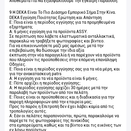
Αποθέματα Για Να Εξασφαλίσουμε Την Έγκαιρη Παράδοση.
9 Η DEKA Είναι Το Πιο Διάσημο Εμπορικό Σήμα Στην Κίνα.
DEKA Εγγύηση Ποιότητας Ερώτηση και Απάντηση
Ε: Ποια είναι η περίοδος εγγύησης για τα προμηθευμένα
εξαρτήματα;
Α: 6 μήνες εγγύηση για τα προϊόντα ASSY.
Σε περίπτωση που λάβετε ελαττωματικά ανταλλακτικά,
παρακαλώ να τραβήξετε φωτογραφίες και βίντεο.
Για να επικοινωνήσετε μαζί μας αμέσως, μετά την
επιβεβαίωση, θα δώσουμε την ίδια αξία
έκπτωση στην νέα παραγγελία ή να παρέχουν νέα προϊόντα
που πληρούν τις προϋποθέσεις στην επόμενη επανάληψη
Οδηγίες.
Ε: Ποια είναι η περίοδος εγγύησης σας για τα νέα μέρη, και
για την ανακατασκευή patrs
Α: Η εγγύηση για τα νέα προϊόντα είναι 6 μήνες.
Ε: Πότε αρχίζει η περίοδος εγγύησης;
Α: Η περίοδος εγγύησης αρχίζει 30 ημέρες μετά την
παραλαβή των προϊόντων από τον πελάτη.
Ε: Ποιες είναι οι προϋποθέσεις και η διαδικασία για την
παροχή πληροφοριών από την εταιρεία μας;
Προς το παρόν, η Επιτροπή δεν έχει λάβει καμία από τις
τροπολογίες αυτές.
Α: Εάν οι πελάτες παραπονούνται, πρώτα, παρακαλούμε να
παρέχετε τις φωτογραφίες της πινακίδας
στα εμπορεύματα, καθώς και τα βίντεο και τις εικόνες των
εν λόγω προϊόντων