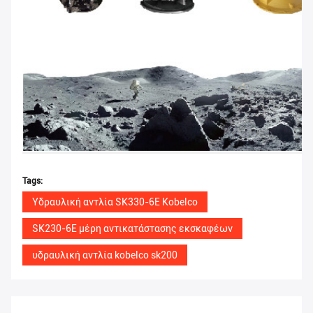
Tags:
Υδραυλική αντλία SK330-6E Kobelco
SK230-6E μέρη αντικατάστασης εκσκαφέων
υδραυλική αντλία kobelco sk200