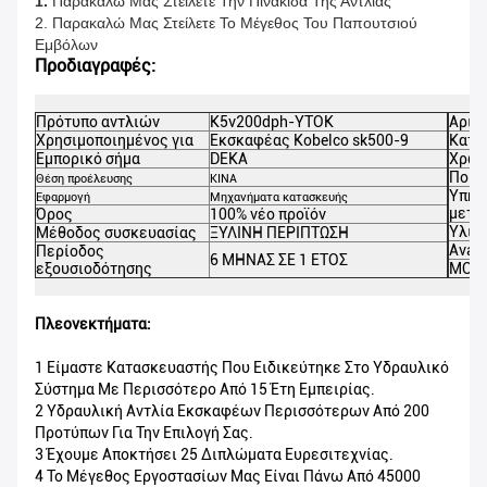
1.
Παρακαλώ Μας Στείλετε Την Πινακίδα Της Αντλίας
2. Παρακαλώ Μας Στείλετε Το Μέγεθος Του Παπουτσιού
Εμβόλων
Προδιαγραφές:
Πρότυπο αντλιών
K5v200dph-YTOK
Αριθ
Χρησιμοποιημένος για
Εκσκαφέας Kobelco sk500-9
Κατη
Εμπορικό σήμα
DEKA
Χρώ
Ποιό
Θέση προέλευσης
ΚΙΝΑ
Υπηρ
Εφαρμογή
Μηχανήματα κατασκευής
μετα
Όρος
100% νέο προϊόν
Υλικ
Μέθοδος συσκευασίας
ΞΥΛΙΝΗ ΠΕΡΙΠΤΩΣΗ
Avail
Περίοδος
6 ΜΗΝΑΣ ΣΕ 1 ΕΤΟΣ
εξουσιοδότησης
MOQ
Πλεονεκτήματα:
1 Είμαστε Κατασκευαστής Που Ειδικεύτηκε Στο Υδραυλικό
Σύστημα Με Περισσότερο Από 15 Έτη Εμπειρίας.
2 Υδραυλική Αντλία Εκσκαφέων Περισσότερων Από 200
Προτύπων Για Την Επιλογή Σας.
3 Έχουμε Αποκτήσει 25 Διπλώματα Ευρεσιτεχνίας.
4 Το Μέγεθος Εργοστασίων Μας Είναι Πάνω Από 45000