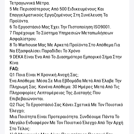
Τετραγωνικά Μέτρα.
5 Με Περισσότερους Από 500 Ειδικευμένους Και
Επαγγελματικούς Εργαζομένους Στη Συνέλευση Τα
Προϊόντα.
6 Το Εργοστάσιό Μας Έχει Την Πιστοποίηση ISO9001.
7 Παρέχουμε Το Σύστημα Υπηρεσιών Μεταπωλήσεων
Ασφαλίστρου.
8 Το Warhouse Μας Με Αρκετά Προϊόντα Στο Απόθεμα Για
Να Εξασφαλίσει Παραδίδει Το Χρόνο
9 DEKA Είναι Ένα Από Το Διασημότερο Εμπορικό Σήμα Στην
Κίνα
FAQ:
Q1 Ποια Είναι Η Χρονική Ανοχή Σας;
Ένα Απόθεμα: Μέσα Σε Μια Εβδομάδα Μετά Από Έλαβε Την
Πληρωμή Σας. Κανένα Απόθεμα: 30 Ημέρες Μετά Από Τις
Πληροφορίες Λεπτομέρειας Της Διαταγής Που
Επιβεβαιώνονται.
Q2 Πώς Το Εργοστάσιό Σας Κάνει Σχετικά Με Τον Ποιοτικό
Έλεγχο;
Μια Ποιότητα Είναι Προτεραιότητα. Συνδέουμε Πάντα Το
Μεγάλο Ενδιαφέρον Με Τον Ποιοτικό Έλεγχο Από Την Αρχή
Στο Τέλος: