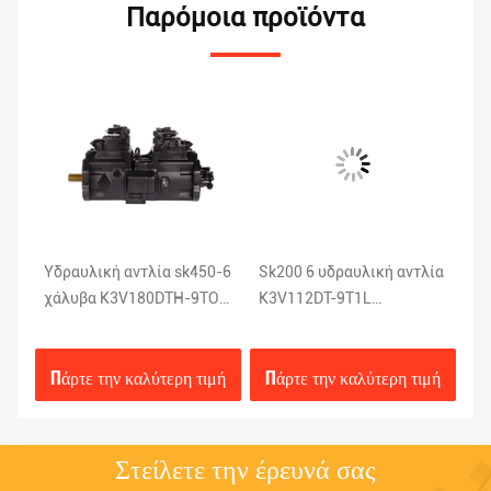
Παρόμοια προϊόντα
Υδραυλική αντλία sk450-6
Sk200 6 υδραυλική αντλία
Χ
χάλυβα K3V180DTH-9TOV
K3V112DT-9T1L
υδ
της
Kobelco ανταλλακτικά
εκσκαφέων Kobelco
SK
εκσκαφέων
καθισμάτων αργιλίου
K5
μή
Πάρτε την καλύτερη τιμή
Πάρτε την καλύτερη τιμή
Π
Στείλετε την έρευνά σας