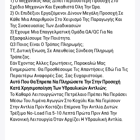
1) Ο Μηχανικός Μας Δίνει Περισσότερη Προσοχή Στο
Σχέδιο Μηχανών Και Εγκαθιστά Όλη Την Ώρα.
2) Οι Επιδέξιοι Εργαζόμενοι Δίνουν Μεγάλη Προσοχή Σε
Κάθε Μια Απαριθμούν Στο Χειρισμό Της Παραγωγής Και
Της Συσκευασίας Των Διαδικασιών
3) Έχουμε Μια Επαγγελματική Ομάδα QA/QC Για Να
Εξασφαλίσουμε Την Ποιότητα.
Q3 Ποιος Είναι Ο Τρόπος Πληρωμής;
TT, Δυτική Ένωση, Σε Απευθείας Σύνδεση Πληρωμή
Τράπεζας.
Εάν Έχοντας Άλλες Ερωτήσεις, Παρακαλώ Μας
Ενημερώστε. Θα Προσθέσουμε Τις Απαντήσεις Εδώ Για Τις
Περαιτέρω Αναφορές Σας. Σας Ευχαριστούμε.
Αυτό Που Θα Έπρεπε Να Πληρώσετε Την Στην Προσοχή
Κατά Χρησιμοποίηση Των Υδραυλικών Αντλιών;
Το Καθαρό Λειτουργώντας Πετρέλαιο Πρέπει Να Περάσει
Μέσω Του Λιμένα Αγωγών Στο Κοχύλι Και Να Γεμίσουν
Στην Αντλία Πρίν Κοιτάζει Επίμονα Την Αντλία Δυτών.
Τρέξιμο No-Load Για 5-10 Λεπτά Πρώτα Πριν Από Την
Κανονική Λειτουργία Όταν Αρχίζει Η Υδραυλική Αντλία.