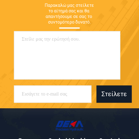
Παρακαλώ μας στείλετε 
το αίτημά σας και θα 
απαντήσουμε σε σας το 
συντομότερο δυνατό.
Στείλετε