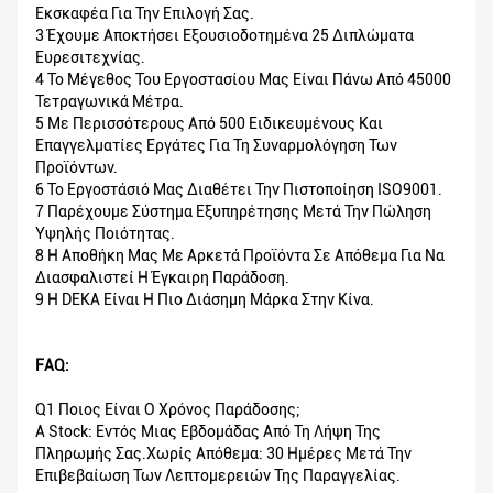
Εκσκαφέα Για Την Επιλογή Σας.
3 Έχουμε Αποκτήσει Εξουσιοδοτημένα 25 Διπλώματα
Ευρεσιτεχνίας.
4 Το Μέγεθος Του Εργοστασίου Μας Είναι Πάνω Από 45000
Τετραγωνικά Μέτρα.
5 Με Περισσότερους Από 500 Ειδικευμένους Και
Επαγγελματίες Εργάτες Για Τη Συναρμολόγηση Των
Προϊόντων.
6 Το Εργοστάσιό Μας Διαθέτει Την Πιστοποίηση ISO9001.
7 Παρέχουμε Σύστημα Εξυπηρέτησης Μετά Την Πώληση
Υψηλής Ποιότητας.
8 Η Αποθήκη Μας Με Αρκετά Προϊόντα Σε Απόθεμα Για Να
Διασφαλιστεί Η Έγκαιρη Παράδοση.
9 Η DEKA Είναι Η Πιο Διάσημη Μάρκα Στην Κίνα.
FAQ:
Q1 Ποιος Είναι Ο Χρόνος Παράδοσης;
A Stock: Εντός Μιας Εβδομάδας Από Τη Λήψη Της
Πληρωμής Σας.Χωρίς Απόθεμα: 30 Ημέρες Μετά Την
Επιβεβαίωση Των Λεπτομερειών Της Παραγγελίας.