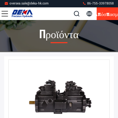
oversea.sale@deka-hk.com
86-755-33978058
Απόσπασμ
Προϊόντα