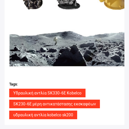
Tags:
Υδραυλική αντλία SK330-6E Kobelco
SK230-6E μέρη αντικατάστασης εκσκαφέων
υδραυλική αντλία kobelco sk200