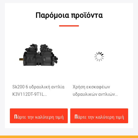
Παρόμοια προϊόντα
Sk200 6 υδραυλική αντλία
Χρήση εκσκαφέων
KO
K3V112DT-9T1L
υδραυλικών αντλιών
Ba
της
εκσκαφέων Kobelco
SK330-6E DEKA
αν
καθισμάτων αργιλίου
K5V140DTP Kobelco
ε
μή
Πάρτε την καλύτερη τιμή
Πάρτε την καλύτερη τιμή
Π
0E