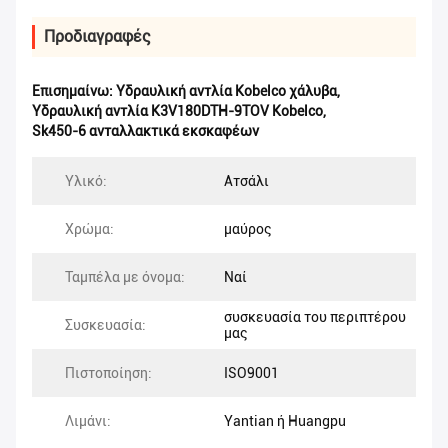
Προδιαγραφές
Επισημαίνω:
Υδραυλική αντλία Kobelco χάλυβα
,
Υδραυλική αντλία K3V180DTH-9TOV Kobelco
,
Sk450-6 ανταλλακτικά εκσκαφέων
Υλικό:
Ατσάλι
Χρώμα:
μαύρος
Ταμπέλα με όνομα:
Ναί
συσκευασία του περιπτέρου
Συσκευασία:
μας
Πιστοποίηση:
ISO9001
Λιμάνι:
Yantian ή Huangpu