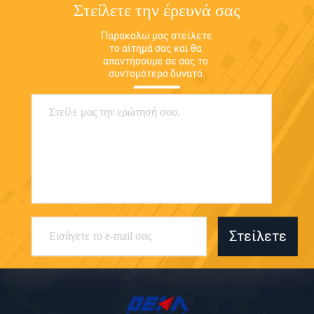
Στείλετε την έρευνά σας
Παρακαλώ μας στείλετε 
το αίτημά σας και θα 
απαντήσουμε σε σας το 
συντομότερο δυνατό.
Στείλετε