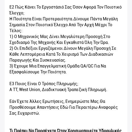
Ε2 Πώς Κάνει Το Εργοστάσιό Σας Όσον Αφορά Τον Ποιοτικό
Έλεγχο;
Η Ποιότητα Είναι Προτεραιότητα.Δίνουμε Πάντα Μεγάλη
Σημασία Στον Ποιοτικό Έλεγχο Από Την Αρχή Μέχρι Το
Τέλος:
1) Ο Μηχανικός Μας Δίνει Μεγαλύτερη Προσοχή Στο
Σχεδιασμό Της Μηχανής Και Εγκαθιστά Όλη Την Ώρα.
2) Οι Επιδέξιοι Εργαζόμενοι Δίνουν Μεγάλη Προσοχή Σε
Κάθε Λεπτομέρεια Κατά Το Χειρισμό Των Διαδικασιών
Παραγωγής Και Συσκευασίας.
3) Έχουμε Μια Επαγγελματική Ομάδα QA/QC Για Να
Εξασφαλίσουμε Την Ποιότητα.
Ε3 Ποιος Είναι Ο Τρόπος Πληρωμής;
A TT, West Union, Διαδικτυακή Τραπεζική Πληρωμή.
Εάν Έχετε Άλλες Ερωτήσεις, Ενημερώστε Μας.Θα
Προσθέσουμε Απαντήσεις Εδώ Για Περαιτέρω Αναφορές
Σας.Ευχαριστώ.
Τι Πρέπει Να Προσέχετε Όταν Χρησιμοποιείτε Υδραυλικές