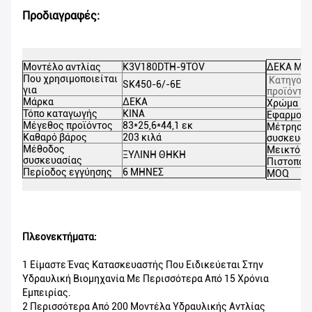
Προδιαγραφές:
Μοντέλο αντλίας
K3V180DTH-9TOV
ΔΕΚΑ Μέρ
Που χρησιμοποιείται
Κατηγορί
SK450-6/-6E
για
προϊόντο
Μάρκα
ΔΕΚΑ
Χρώμα
Τόπο καταγωγής
ΚΙΝΑ
Εφαρμογή
Μέγεθος προϊόντος
83*25,6*44,1 εκ
Μέτρηση
Καθαρό βάρος
203 κιλά
συσκευασ
Μέθοδος
Μεικτό β
ΞΥΛΙΝΗ ΘΗΚΗ
συσκευασίας
Πιστοποί
Περίοδος εγγύησης
6 ΜΗΝΕΣ
MOQ
Πλεονεκτήματα:
1 Είμαστε Ένας Κατασκευαστής Που Ειδικεύεται Στην
Υδραυλική Βιομηχανία Με Περισσότερα Από 15 Χρόνια
Εμπειρίας.
2 Περισσότερα Από 200 Μοντέλα Υδραυλικής Αντλίας