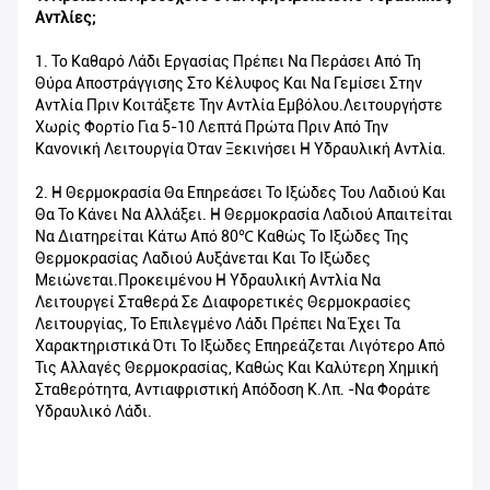
Αντλίες;
1. Το Καθαρό Λάδι Εργασίας Πρέπει Να Περάσει Από Τη
Θύρα Αποστράγγισης Στο Κέλυφος Και Να Γεμίσει Στην
Αντλία Πριν Κοιτάξετε Την Αντλία Εμβόλου.Λειτουργήστε
Χωρίς Φορτίο Για 5-10 Λεπτά Πρώτα Πριν Από Την
Κανονική Λειτουργία Όταν Ξεκινήσει Η Υδραυλική Αντλία.
2. Η Θερμοκρασία Θα Επηρεάσει Το Ιξώδες Του Λαδιού Και
Θα Το Κάνει Να Αλλάξει. Η Θερμοκρασία Λαδιού Απαιτείται
Να Διατηρείται Κάτω Από 80℃ Καθώς Το Ιξώδες Της
Θερμοκρασίας Λαδιού Αυξάνεται Και Το Ιξώδες
Μειώνεται.Προκειμένου Η Υδραυλική Αντλία Να
Λειτουργεί Σταθερά Σε Διαφορετικές Θερμοκρασίες
Λειτουργίας, Το Επιλεγμένο Λάδι Πρέπει Να Έχει Τα
Χαρακτηριστικά Ότι Το Ιξώδες Επηρεάζεται Λιγότερο Από
Τις Αλλαγές Θερμοκρασίας, Καθώς Και Καλύτερη Χημική
Σταθερότητα, Αντιαφριστική Απόδοση Κ.λπ. -Να Φοράτε
Υδραυλικό Λάδι.