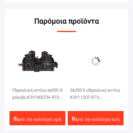
Παρόμοια προϊόντα
Υδραυλική αντλία sk450-6
Sk200 6 υδραυλική αντλία
Χ
χάλυβα K3V180DTH-9TOV
K3V112DT-9T1L
υδ
της
Kobelco ανταλλακτικά
εκσκαφέων Kobelco
SK
εκσκαφέων
καθισμάτων αργιλίου
K5
μή
Πάρτε την καλύτερη τιμή
Πάρτε την καλύτερη τιμή
Π