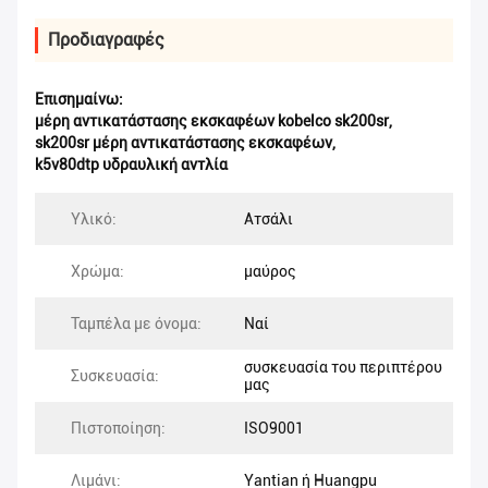
Προδιαγραφές
Επισημαίνω:
μέρη αντικατάστασης εκσκαφέων kobelco sk200sr
,
sk200sr μέρη αντικατάστασης εκσκαφέων
,
k5v80dtp υδραυλική αντλία
Υλικό:
Ατσάλι
Χρώμα:
μαύρος
Ταμπέλα με όνομα:
Ναί
συσκευασία του περιπτέρου
Συσκευασία:
μας
Πιστοποίηση:
ISO9001
Λιμάνι:
Yantian ή Huangpu