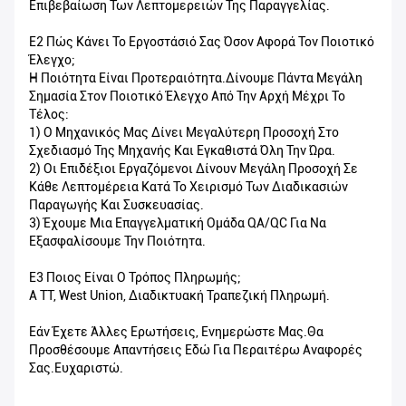
Επιβεβαίωση Των Λεπτομερειών Της Παραγγελίας.
Ε2 Πώς Κάνει Το Εργοστάσιό Σας Όσον Αφορά Τον Ποιοτικό
Έλεγχο;
Η Ποιότητα Είναι Προτεραιότητα.Δίνουμε Πάντα Μεγάλη
Σημασία Στον Ποιοτικό Έλεγχο Από Την Αρχή Μέχρι Το
Τέλος:
1) Ο Μηχανικός Μας Δίνει Μεγαλύτερη Προσοχή Στο
Σχεδιασμό Της Μηχανής Και Εγκαθιστά Όλη Την Ώρα.
2) Οι Επιδέξιοι Εργαζόμενοι Δίνουν Μεγάλη Προσοχή Σε
Κάθε Λεπτομέρεια Κατά Το Χειρισμό Των Διαδικασιών
Παραγωγής Και Συσκευασίας.
3) Έχουμε Μια Επαγγελματική Ομάδα QA/QC Για Να
Εξασφαλίσουμε Την Ποιότητα.
Ε3 Ποιος Είναι Ο Τρόπος Πληρωμής;
A TT, West Union, Διαδικτυακή Τραπεζική Πληρωμή.
Εάν Έχετε Άλλες Ερωτήσεις, Ενημερώστε Μας.Θα
Προσθέσουμε Απαντήσεις Εδώ Για Περαιτέρω Αναφορές
Σας.Ευχαριστώ.