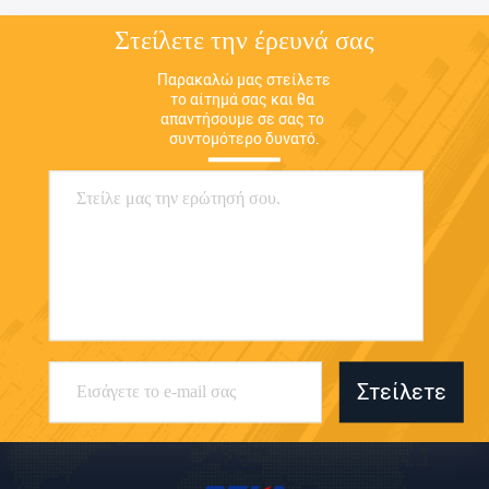
Στείλετε την έρευνά σας
Παρακαλώ μας στείλετε 
το αίτημά σας και θα 
απαντήσουμε σε σας το 
συντομότερο δυνατό.
Στείλετε