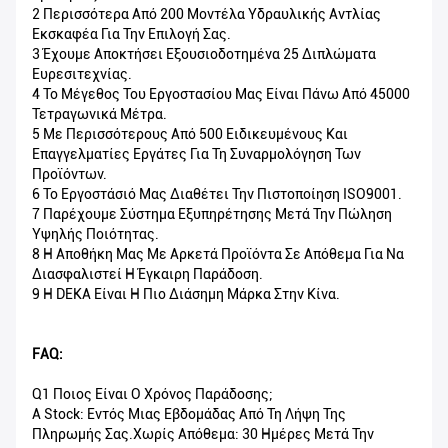
2 Περισσότερα Από 200 Μοντέλα Υδραυλικής Αντλίας
Εκσκαφέα Για Την Επιλογή Σας.
3 Έχουμε Αποκτήσει Εξουσιοδοτημένα 25 Διπλώματα
Ευρεσιτεχνίας.
4 Το Μέγεθος Του Εργοστασίου Μας Είναι Πάνω Από 45000
Τετραγωνικά Μέτρα.
5 Με Περισσότερους Από 500 Ειδικευμένους Και
Επαγγελματίες Εργάτες Για Τη Συναρμολόγηση Των
Προϊόντων.
6 Το Εργοστάσιό Μας Διαθέτει Την Πιστοποίηση ISO9001.
7 Παρέχουμε Σύστημα Εξυπηρέτησης Μετά Την Πώληση
Υψηλής Ποιότητας.
8 Η Αποθήκη Μας Με Αρκετά Προϊόντα Σε Απόθεμα Για Να
Διασφαλιστεί Η Έγκαιρη Παράδοση.
9 Η DEKA Είναι Η Πιο Διάσημη Μάρκα Στην Κίνα.
FAQ:
Q1 Ποιος Είναι Ο Χρόνος Παράδοσης;
A Stock: Εντός Μιας Εβδομάδας Από Τη Λήψη Της
Πληρωμής Σας.Χωρίς Απόθεμα: 30 Ημέρες Μετά Την