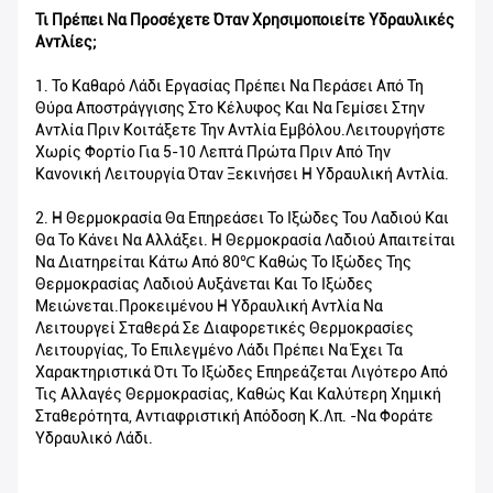
Τι Πρέπει Να Προσέχετε Όταν Χρησιμοποιείτε Υδραυλικές
Αντλίες;
1. Το Καθαρό Λάδι Εργασίας Πρέπει Να Περάσει Από Τη
Θύρα Αποστράγγισης Στο Κέλυφος Και Να Γεμίσει Στην
Αντλία Πριν Κοιτάξετε Την Αντλία Εμβόλου.Λειτουργήστε
Χωρίς Φορτίο Για 5-10 Λεπτά Πρώτα Πριν Από Την
Κανονική Λειτουργία Όταν Ξεκινήσει Η Υδραυλική Αντλία.
2. Η Θερμοκρασία Θα Επηρεάσει Το Ιξώδες Του Λαδιού Και
Θα Το Κάνει Να Αλλάξει. Η Θερμοκρασία Λαδιού Απαιτείται
Να Διατηρείται Κάτω Από 80℃ Καθώς Το Ιξώδες Της
Θερμοκρασίας Λαδιού Αυξάνεται Και Το Ιξώδες
Μειώνεται.Προκειμένου Η Υδραυλική Αντλία Να
Λειτουργεί Σταθερά Σε Διαφορετικές Θερμοκρασίες
Λειτουργίας, Το Επιλεγμένο Λάδι Πρέπει Να Έχει Τα
Χαρακτηριστικά Ότι Το Ιξώδες Επηρεάζεται Λιγότερο Από
Τις Αλλαγές Θερμοκρασίας, Καθώς Και Καλύτερη Χημική
Σταθερότητα, Αντιαφριστική Απόδοση Κ.λπ. -Να Φοράτε
Υδραυλικό Λάδι.