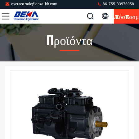
oversea.sale@deka-hk.com
86-755-33978058
Απόσπασμ
Προϊόντα