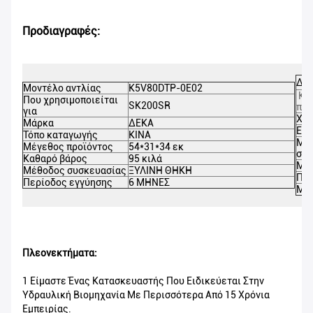
Προδιαγραφές:
ΔΕΚ
Μοντέλο αντλίας
K5V80DTP-0E02
Κα
Που χρησιμοποιείται
SK200SR
προ
για
Χρ
Μάρκα
ΔΕΚΑ
Εφα
Τόπο καταγωγής
ΚΙΝΑ
Μέ
Μέγεθος προϊόντος
54*31*34 εκ
συσ
Καθαρό βάρος
95 κιλά
Μει
Μέθοδος συσκευασίας
ΞΥΛΙΝΗ ΘΗΚΗ
Πισ
Περίοδος εγγύησης
6 ΜΗΝΕΣ
MO
Πλεονεκτήματα:
1 Είμαστε Ένας Κατασκευαστής Που Ειδικεύεται Στην
Υδραυλική Βιομηχανία Με Περισσότερα Από 15 Χρόνια
Εμπειρίας.