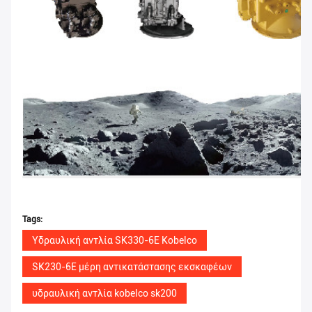
Tags:
Υδραυλική αντλία SK330-6E Kobelco
SK230-6E μέρη αντικατάστασης εκσκαφέων
υδραυλική αντλία kobelco sk200