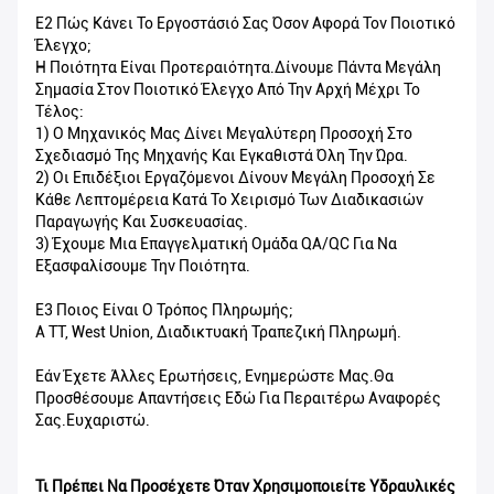
Ε2 Πώς Κάνει Το Εργοστάσιό Σας Όσον Αφορά Τον Ποιοτικό
Έλεγχο;
Η Ποιότητα Είναι Προτεραιότητα.Δίνουμε Πάντα Μεγάλη
Σημασία Στον Ποιοτικό Έλεγχο Από Την Αρχή Μέχρι Το
Τέλος:
1) Ο Μηχανικός Μας Δίνει Μεγαλύτερη Προσοχή Στο
Σχεδιασμό Της Μηχανής Και Εγκαθιστά Όλη Την Ώρα.
2) Οι Επιδέξιοι Εργαζόμενοι Δίνουν Μεγάλη Προσοχή Σε
Κάθε Λεπτομέρεια Κατά Το Χειρισμό Των Διαδικασιών
Παραγωγής Και Συσκευασίας.
3) Έχουμε Μια Επαγγελματική Ομάδα QA/QC Για Να
Εξασφαλίσουμε Την Ποιότητα.
Ε3 Ποιος Είναι Ο Τρόπος Πληρωμής;
A TT, West Union, Διαδικτυακή Τραπεζική Πληρωμή.
Εάν Έχετε Άλλες Ερωτήσεις, Ενημερώστε Μας.Θα
Προσθέσουμε Απαντήσεις Εδώ Για Περαιτέρω Αναφορές
Σας.Ευχαριστώ.
Τι Πρέπει Να Προσέχετε Όταν Χρησιμοποιείτε Υδραυλικές