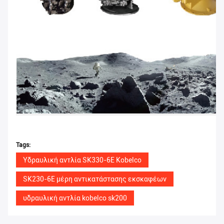
Tags:
Υδραυλική αντλία SK330-6E Kobelco
SK230-6E μέρη αντικατάστασης εκσκαφέων
υδραυλική αντλία kobelco sk200