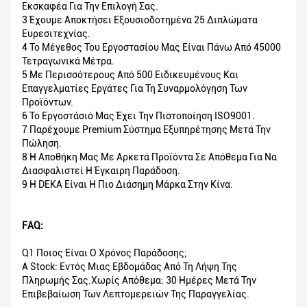
Εκσκαφέα Για Την Επιλογή Σας.
3 Έχουμε Αποκτήσει Εξουσιοδοτημένα 25 Διπλώματα
Ευρεσιτεχνίας.
4 Το Μέγεθος Του Εργοστασίου Μας Είναι Πάνω Από 45000
Τετραγωνικά Μέτρα.
5 Με Περισσότερους Από 500 Ειδικευμένους Και
Επαγγελματίες Εργάτες Για Τη Συναρμολόγηση Των
Προϊόντων.
6 Το Εργοστάσιό Μας Έχει Την Πιστοποίηση ISO9001.
7 Παρέχουμε Premium Σύστημα Εξυπηρέτησης Μετά Την
Πώληση.
8 Η Αποθήκη Μας Με Αρκετά Προϊόντα Σε Απόθεμα Για Να
Διασφαλιστεί Η Έγκαιρη Παράδοση.
9 Η DEKA Είναι Η Πιο Διάσημη Μάρκα Στην Κίνα.
FAQ:
Q1 Ποιος Είναι Ο Χρόνος Παράδοσης;
A Stock: Εντός Μιας Εβδομάδας Από Τη Λήψη Της
Πληρωμής Σας.Χωρίς Απόθεμα: 30 Ημέρες Μετά Την
Επιβεβαίωση Των Λεπτομερειών Της Παραγγελίας.