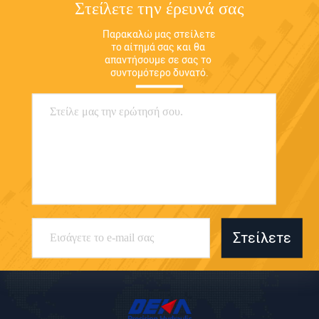
Στείλετε την έρευνά σας
Παρακαλώ μας στείλετε 
το αίτημά σας και θα 
απαντήσουμε σε σας το 
συντομότερο δυνατό.
Στείλετε