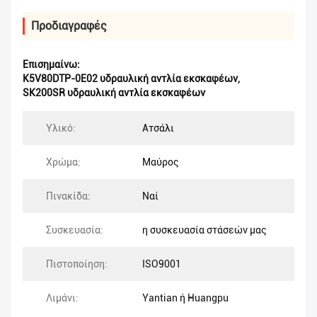
Προδιαγραφές
Επισημαίνω:
K5V80DTP-0E02 υδραυλική αντλία εκσκαφέων
,
SK200SR υδραυλική αντλία εκσκαφέων
Υλικό:
Ατσάλι
Χρώμα:
Μαύρος
Πινακίδα:
Ναί
Συσκευασία:
η συσκευασία στάσεών μας
Πιστοποίηση:
ISO9001
Λιμάνι:
Yantian ή Huangpu