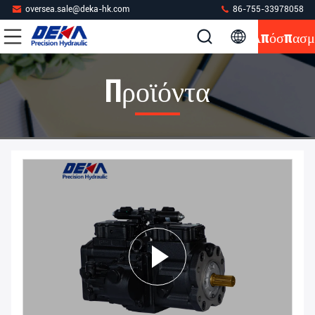
oversea.sale@deka-hk.com
86-755-33978058
Απόσπασμ
Προϊόντα