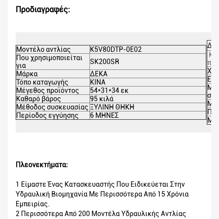
Προδιαγραφές:
ΔΕΚ
Μοντέλο αντλίας
K5V80DTP-0E02
Κα
Που χρησιμοποιείται
SK200SR
προ
για
Χρ
Μάρκα
ΔΕΚΑ
Εφα
Τόπο καταγωγής
ΚΙΝΑ
Μέ
Μέγεθος προϊόντος
54*31*34 εκ
συσ
Καθαρό βάρος
95 κιλά
Μει
Μέθοδος συσκευασίας
ΞΥΛΙΝΗ ΘΗΚΗ
Πισ
Περίοδος εγγύησης
6 ΜΗΝΕΣ
MO
Πλεονεκτήματα:
1 Είμαστε Ένας Κατασκευαστής Που Ειδικεύεται Στην
Υδραυλική Βιομηχανία Με Περισσότερα Από 15 Χρόνια
Εμπειρίας.
2 Περισσότερα Από 200 Μοντέλα Υδραυλικής Αντλίας