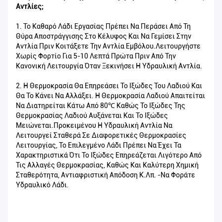
Αντλίες;
1. Το Καθαρό Λάδι Εργασίας Πρέπει Να Περάσει Από Τη
Θύρα Αποστράγγισης Στο Κέλυφος Και Να Γεμίσει Στην
Αντλία Πριν Κοιτάξετε Την Αντλία Εμβόλου.Λειτουργήστε
Χωρίς Φορτίο Για 5-10 Λεπτά Πρώτα Πριν Από Την
Κανονική Λειτουργία Όταν Ξεκινήσει Η Υδραυλική Αντλία.
2. Η Θερμοκρασία Θα Επηρεάσει Το Ιξώδες Του Λαδιού Και
Θα Το Κάνει Να Αλλάξει. Η Θερμοκρασία Λαδιού Απαιτείται
Να Διατηρείται Κάτω Από 80℃ Καθώς Το Ιξώδες Της
Θερμοκρασίας Λαδιού Αυξάνεται Και Το Ιξώδες
Μειώνεται.Προκειμένου Η Υδραυλική Αντλία Να
Λειτουργεί Σταθερά Σε Διαφορετικές Θερμοκρασίες
Λειτουργίας, Το Επιλεγμένο Λάδι Πρέπει Να Έχει Τα
Χαρακτηριστικά Ότι Το Ιξώδες Επηρεάζεται Λιγότερο Από
Τις Αλλαγές Θερμοκρασίας, Καθώς Και Καλύτερη Χημική
Σταθερότητα, Αντιαφριστική Απόδοση Κ.λπ. -Να Φοράτε
Υδραυλικό Λάδι.