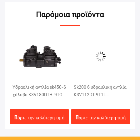
Παρόμοια προϊόντα
Υδραυλική αντλία sk450-6
Sk200 6 υδραυλική αντλία
Χ
χάλυβα K3V180DTH-9TOV
K3V112DT-9T1L
υδ
της
Kobelco ανταλλακτικά
εκσκαφέων Kobelco
SK
εκσκαφέων
καθισμάτων αργιλίου
K5
μή
Πάρτε την καλύτερη τιμή
Πάρτε την καλύτερη τιμή
Π