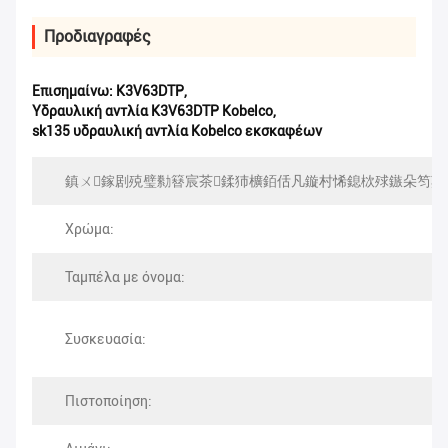
Προδιαγραφές
Επισημαίνω:
K3V63DTP
,
Υδραυλική αντλία K3V63DTP Kobelco
,
sk135 υδραυλική αντλία Kobelco εκσκαφέων
鎮ㄨ鎵剧殑璧勬簮宸茶鍒犻櫎銆佸凡鏇村悕鎴栨殏鏃朵笉鍙
Χρώμα:
Ταμπέλα με όνομα:
Συσκευασία:
Πιστοποίηση: