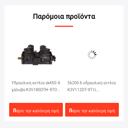
Παρόμοια προϊόντα
Υδραυλική αντλία sk450-6
Sk200 6 υδραυλική αντλία
Χ
χάλυβα K3V180DTH-9TOV
K3V112DT-9T1L
υδ
της
Kobelco ανταλλακτικά
εκσκαφέων Kobelco
SK
εκσκαφέων
καθισμάτων αργιλίου
K5
μή
Πάρτε την καλύτερη τιμή
Πάρτε την καλύτερη τιμή
Π