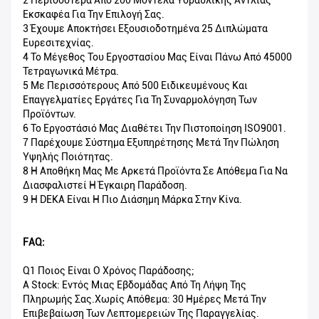
2 Περισσότερα Από 200 Μοντέλα Υδραυλικής Αντλίας
Εκσκαφέα Για Την Επιλογή Σας.
3 Έχουμε Αποκτήσει Εξουσιοδοτημένα 25 Διπλώματα
Ευρεσιτεχνίας.
4 Το Μέγεθος Του Εργοστασίου Μας Είναι Πάνω Από 45000
Τετραγωνικά Μέτρα.
5 Με Περισσότερους Από 500 Ειδικευμένους Και
Επαγγελματίες Εργάτες Για Τη Συναρμολόγηση Των
Προϊόντων.
6 Το Εργοστάσιό Μας Διαθέτει Την Πιστοποίηση ISO9001.
7 Παρέχουμε Σύστημα Εξυπηρέτησης Μετά Την Πώληση
Υψηλής Ποιότητας.
8 Η Αποθήκη Μας Με Αρκετά Προϊόντα Σε Απόθεμα Για Να
Διασφαλιστεί Η Έγκαιρη Παράδοση.
9 Η DEKA Είναι Η Πιο Διάσημη Μάρκα Στην Κίνα.
FAQ:
Q1 Ποιος Είναι Ο Χρόνος Παράδοσης;
A Stock: Εντός Μιας Εβδομάδας Από Τη Λήψη Της
Πληρωμής Σας.Χωρίς Απόθεμα: 30 Ημέρες Μετά Την
Επιβεβαίωση Των Λεπτομερειών Της Παραγγελίας.