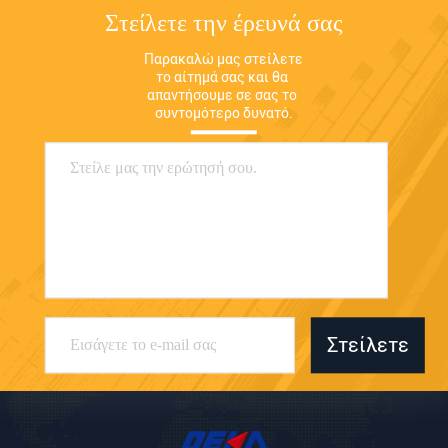
Στείλετε την έρευνά σας
Παρακαλώ μας στείλετε 
το αίτημά σας και θα 
απαντήσουμε σε σας το 
συντομότερο δυνατό.
Στείλετε