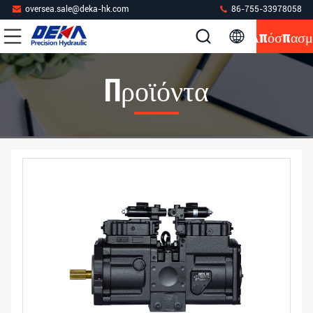
oversea.sale@deka-hk.com
86-755-33978058
Απόσπασμ
Προϊόντα