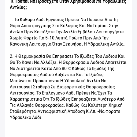
Τι Πρέπει Να Προσέχετε Όταν Χρησιμοποιείτε Υδραυλικές
Αντλίες;
1. Το Καθαρό Λάδι Εργασίας Πρέπει Να Περάσει Από Τη
Θύρα Αποστράγγισης Στο Κέλυφος Και Να Γεμίσει Στην
Αντλία Πριν Κοιτάξετε Την Αντλία Εμβόλου.Λειτουργήστε
Χωρίς Φορτίο Για 5-10 Λεπτά Πρώτα Πριν Από Την
Κανονική Λειτουργία Όταν Ξεκινήσει Η Υδραυλική Αντλία.
2. Η Θερμοκρασία Θα Επηρεάσει Το Ιξώδες Του Λαδιού Και
Θα Το Κάνει Να Αλλάξει. Η Θερμοκρασία Λαδιού Απαιτείται
Να Διατηρείται Κάτω Από 80℃ Καθώς Το Ιξώδες Της
Θερμοκρασίας Λαδιού Αυξάνεται Και Το Ιξώδες
Μειώνεται.Προκειμένου Η Υδραυλική Αντλία Να
Λειτουργεί Σταθερά Σε Διαφορετικές Θερμοκρασίες
Λειτουργίας, Το Επιλεγμένο Λάδι Πρέπει Να Έχει Τα
Χαρακτηριστικά Ότι Το Ιξώδες Επηρεάζεται Λιγότερο Από
Τις Αλλαγές Θερμοκρασίας, Καθώς Και Καλύτερη Χημική
Σταθερότητα, Αντιαφριστική Απόδοση Κ.λπ. -Να Φοράτε
Υδραυλικό Λάδι.