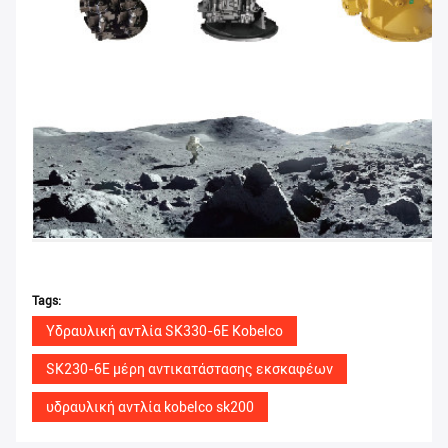
Tags:
Υδραυλική αντλία SK330-6E Kobelco
SK230-6E μέρη αντικατάστασης εκσκαφέων
υδραυλική αντλία kobelco sk200