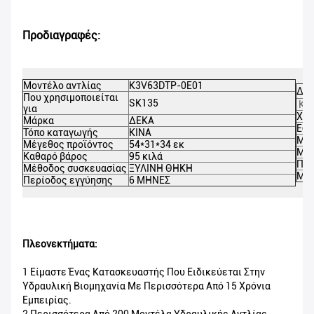
Προδιαγραφές:
Μοντέλο αντλίας
K3V63DTP-0E01
ΔΕΚ
Που χρησιμοποιείται
SK135
Κατ
για
Χρ
Μάρκα
ΔΕΚΑ
Εφα
Τόπο καταγωγής
ΚΙΝΑ
Μέτ
Μέγεθος προϊόντος
54*31*34 εκ
Μει
Καθαρό βάρος
95 κιλά
Πισ
Μέθοδος συσκευασίας
ΞΥΛΙΝΗ ΘΗΚΗ
MO
Περίοδος εγγύησης
6 ΜΗΝΕΣ
Πλεονεκτήματα:
1 Είμαστε Ένας Κατασκευαστής Που Ειδικεύεται Στην
Υδραυλική Βιομηχανία Με Περισσότερα Από 15 Χρόνια
Εμπειρίας.