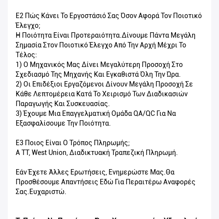
Ε2 Πώς Κάνει Το Εργοστάσιό Σας Όσον Αφορά Τον Ποιοτικό
Έλεγχο;
Η Ποιότητα Είναι Προτεραιότητα.Δίνουμε Πάντα Μεγάλη
Σημασία Στον Ποιοτικό Έλεγχο Από Την Αρχή Μέχρι Το
Τέλος:
1) Ο Μηχανικός Μας Δίνει Μεγαλύτερη Προσοχή Στο
Σχεδιασμό Της Μηχανής Και Εγκαθιστά Όλη Την Ώρα.
2) Οι Επιδέξιοι Εργαζόμενοι Δίνουν Μεγάλη Προσοχή Σε
Κάθε Λεπτομέρεια Κατά Το Χειρισμό Των Διαδικασιών
Παραγωγής Και Συσκευασίας.
3) Έχουμε Μια Επαγγελματική Ομάδα QA/QC Για Να
Εξασφαλίσουμε Την Ποιότητα.
Ε3 Ποιος Είναι Ο Τρόπος Πληρωμής;
A TT, West Union, Διαδικτυακή Τραπεζική Πληρωμή.
Εάν Έχετε Άλλες Ερωτήσεις, Ενημερώστε Μας.Θα
Προσθέσουμε Απαντήσεις Εδώ Για Περαιτέρω Αναφορές
Σας.Ευχαριστώ.