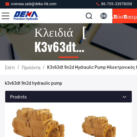
oversea.sale@deka-hk.com
86-755-33978058
Απόσπασμ
Κλειδιά [
K3v63dt
9n2d
/
/
K3v63dt 9n2d Hydraulic Pump Ηλεκτρονικός
Σπίτι
Προϊόντα
Hydraulic
k3v63dt 9n2d hydraulic pump
Pump ]
Prodrcts
Αντιστοιχία
5 Προϊόντα