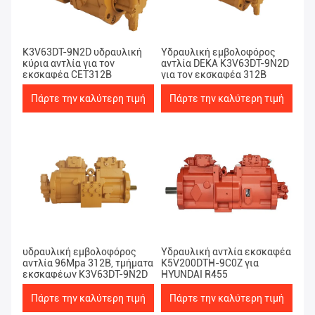
K3V63DT-9N2D υδραυλική
Υδραυλική εμβολοφόρος
κύρια αντλία για τον
αντλία DEKA K3V63DT-9N2D
εκσκαφέα CET312B
για τον εκσκαφέα 312B
Πάρτε την καλύτερη τιμή
Πάρτε την καλύτερη τιμή
υδραυλική εμβολοφόρος
Υδραυλική αντλία εκσκαφέα
αντλία 96Mpa 312B, τμήματα
K5V200DTH-9C0Z για
εκσκαφέων K3V63DT-9N2D
HYUNDAI R455
Πάρτε την καλύτερη τιμή
Πάρτε την καλύτερη τιμή