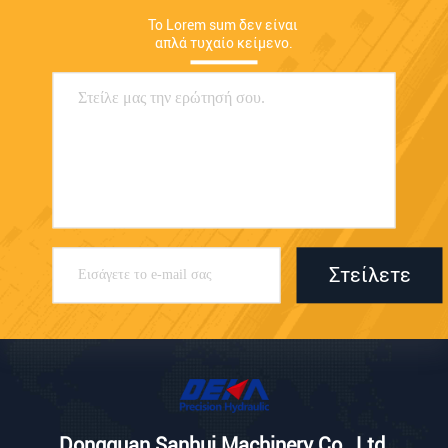
Το Lorem sum δεν είναι 
απλά τυχαίο κείμενο.
Στείλετε
Dongguan Sanhui Machinery Co., Ltd.