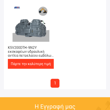
K5V200DTH-9N2Y
εκσκαφέων υδραυλική
αντλία πετρελαίου εμβόλων
κύρια για τη EC480D
Πάρτε την καλύτερη τιμή
1
Η Εγγραφή μας