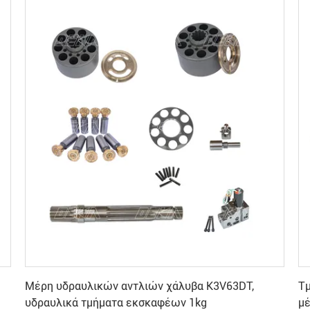
Πάρτε την καλύτερη τιμή
Μέρη υδραυλικών αντλιών χάλυβα K3V63DT,
Τ
υδραυλικά τμήματα εκσκαφέων 1kg
μ