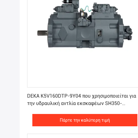
Πάρτε την καλύτερη τιμή
DEKA K5V160DTP-9Y04 που χρησιμοποιείται για
την υδραυλική αντλία εκσκαφέων SH350-
5/Shipping και χειρισμού 300-5/CX360
Πάρτε την καλύτερη τιμή