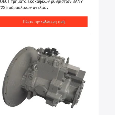
-OE01 τμήματα εκσκαφέων ρυθμιστών SANY
Y235 υδραυλικών αντλιών
Πάρτε την καλύτερη τιμή