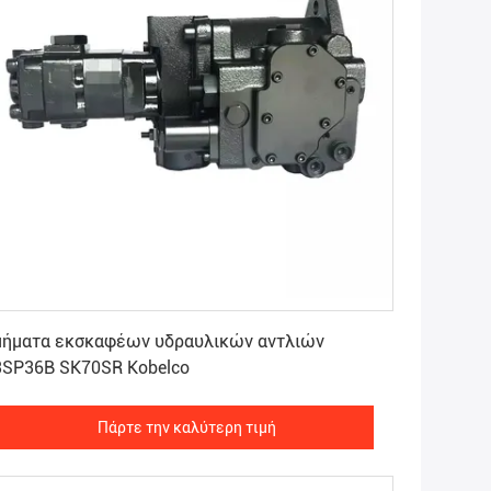
Πάρτε την καλύτερη τιμή
μήματα εκσκαφέων υδραυλικών αντλιών
3SP36B SK70SR Kobelco
Πάρτε την καλύτερη τιμή