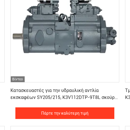
Βίντεο
Πάρτε την καλύτερη τιμή
Κατασκευαστές για την υδραυλική αντλία
Τ
εκσκαφέων SY205/215, K3V112DTP-9T8L σκούρο
K
γκρι, K3V112DTP-9T8L σκούρο γκρι, 20 τόνοι
Πάρτε την καλύτερη τιμή