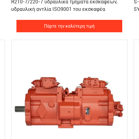
R210-7/220-7 υδραυλικά τμήματα εκσκαφέων,
S
υδραυλική αντλία ISO9001 του εκσκαφέα
S
Πάρτε την καλύτερη τιμή