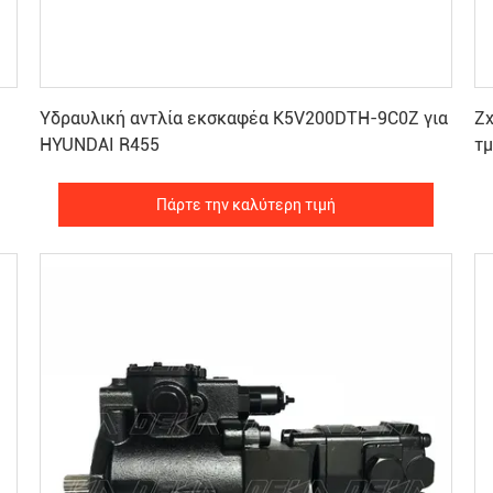
Πάρτε την καλύτερη τιμή
Υδραυλική αντλία εκσκαφέα K5V200DTH-9C0Z για
Zx
HYUNDAI R455
τ
Πάρτε την καλύτερη τιμή