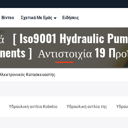
Βίντεο
Σχετικά Με Εμάς
Ειδήσεις
ά [ Iso9001 Hydraulic Pu
ents ] Αντιστοιχία 19 Προ
 Ηλεκτρονικός Κατασκευαστής
Υδραυλική αντλία Kobelco
Υδραυλική αντλία της
Υδραυ