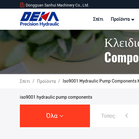
Dongguan Sanhui Machinery Co., Ltd.
Σπίτι
Προϊόντα
Κλειδι
Compon
/
/
Iso9001 Hydraulic Pump Components
Σπίτι
Προϊόντα
iso9001 hydraulic pump components
Όλα
Τύπος:
Υδραυλική αντλία εκσκαφέων