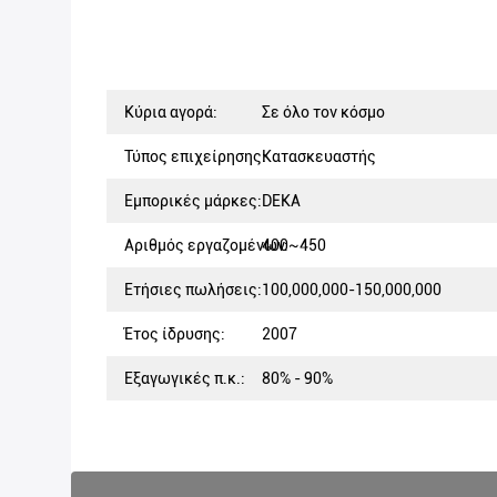
Κύρια αγορά:
Σε όλο τον κόσμο
Τύπος επιχείρησης:
Κατασκευαστής
Εμπορικές μάρκες:
DEKA
Αριθμός εργαζομένων:
400~450
Ετήσιες πωλήσεις:
100,000,000-150,000,000
Έτος ίδρυσης:
2007
Εξαγωγικές π.κ.:
80% - 90%