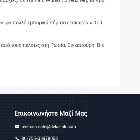
παρχίες. Σε Yunnan, Wuhan, Shenzhen, τα πρα
πολλά εμπορικά σήματα εκσκαφέων. ΌΠ
αι για
εί από τους πελάτες στη Ρωσία, Σιγκαπούρη, Βιε
Επικοινωνήστε Μαζί Μας
oversea.sale@deka-hk.com
86-755-33978058