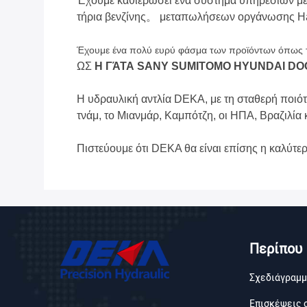
Έχουμε καθιερώσει ένα σύστημα υπηρεσιών με
τήρια βενζίνης。 μεταπωλήσεων οργάνωσης H
Έχουμε ένα πολύ ευρύ φάσμα των προϊόντων όπως το
ΩΣ
Η ΓΆΤΑ SANY SUMITOMO HYUNDAI D
Η υδραυλική αντλία DEKA, με τη σταθερή ποιότητ
τνάμ, το Μιανμάρ, Καμπότζη, οι ΗΠΑ, Βραζιλία 
Πιστεύουμε ότι DEKA θα είναι επίσης η καλύτερ
Περίπου
Σχεδιάγραμμ
Επισκέψεις 