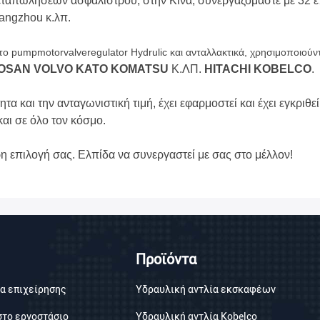
ταπωλήσεων ασφαλίστρου, στην Κίνα, συνεργαζόμαστε με 32 ε
angzhou κ.λπ.
 pumpmotorvalveregulator Hydrulic και ανταλλακτικά, χρησιμοποιούντ
OOSAN VOLVO KATO KOMATSU
Κ.ΛΠ.
HITACHI KOBELCO
.
α και την ανταγωνιστική τιμή, έχει εφαρμοστεί και έχει εγκριθ
και σε όλο τον κόσμο.
η επιλογή σας. Ελπίδα να συνεργαστεί με σας στο μέλλον!
Προϊόντα
α επιχείρησης
Υδραυλική αντλία εκσκαφέων
στο εργοστάσιο
Υδραυλική αντλία Kobelco