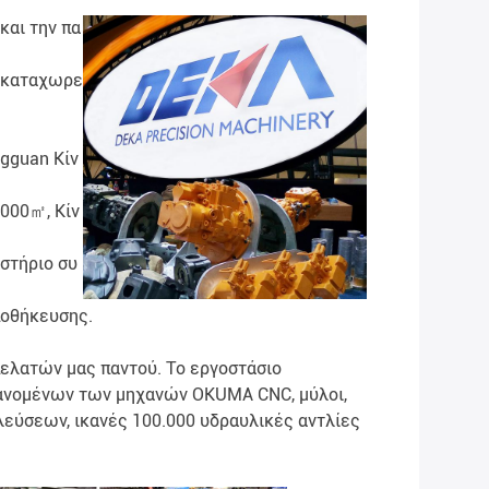
και την πα
υ καταχωρε
ngguan Κίν
,000㎡, Κίν
στήριο συ
ποθήκευσης.
πελατών μας παντού. Το εργοστάσιο
βανομένων των μηχανών OKUMA CNC, μύλοι,
ελεύσεων, ικανές 100.000 υδραυλικές αντλίες