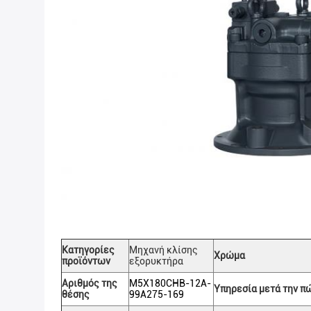
Κατηγορίες
Μηχανή κλίσης
Χρώμα
προϊόντων
εξορυκτήρα
Αριθμός της
M5X180CHB-12A-
Υπηρεσία μετά την π
θέσης
99A275-169