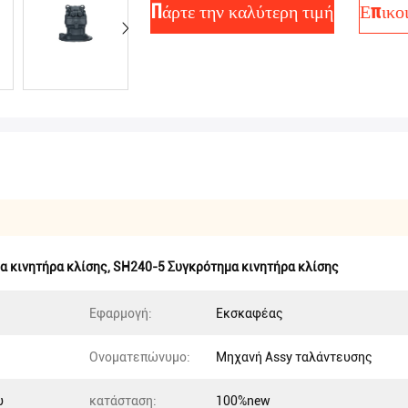
Πάρτε την καλύτερη τιμή
Επικο
 κινητήρα κλίσης
,
SH240-5 Συγκρότημα κινητήρα κλίσης
Εφαρμογή:
Εκσκαφέας
Ονοματεπώνυμο:
Μηχανή Assy ταλάντευσης
υ
κατάσταση:
100%new