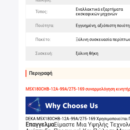
πώληση:
Εναλλακτικά εξαρτήματα
Τύπος:
εκσκαφικών μηχανών
Ποιότητα:
Εγγυημένη, αξιόπιστη ποιότ
Πακέτο:
Ξύλινη συσκευασία περίπτω
Συσκευή:
ξύλινη θήκη
Περιγραφή
M5X180CHB-12A-99A/275-169 συναρμολόγηση κινητήρα
DEKA M5X180CHB-12A-99A/275-169 Χρησιμοποιείται Γ
Επαγγελμα
Είμαστε Μια Υψηλής Τεχνολο