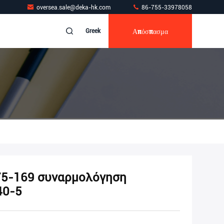
oversea.sale@deka-hk.com
86-755-33978058
Απόσπασμα
Greek
5-169 συναρμολόγηση
40-5