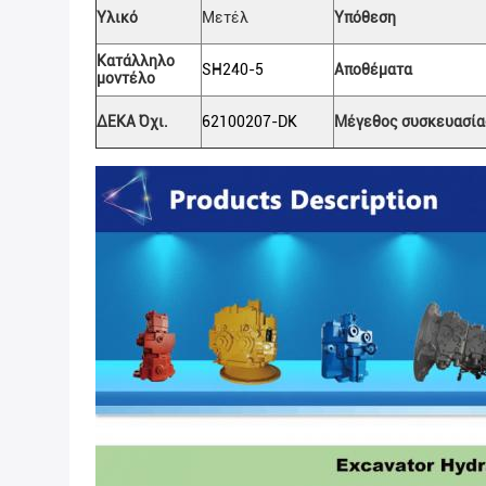
Υλικό
Μετέλ
Υπόθεση
Κατάλληλο
SH240-5
Αποθέματα
μοντέλο
ΔΕΚΑ Όχι.
62100207-DK
Μέγεθος συσκευασίας