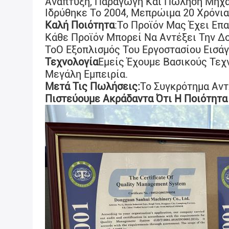
Ανάπτυξη, Παραγωγή Και Πώληση Μηχα
Ιδρύθηκε Το 2004, Με
Πρώιμα 20 Χρόνια
Καλή Ποιότητα
:
Το Προϊόν Μας Έχει Επα
Κάθε Προϊόν Μπορεί Να Αντέξει Την Δο
Το
Ο Εξοπλισμός Του Εργοστασίου Εισάγ
Τεχνολογία
Εμείς Έχουμε Βασικούς Τεχ
Μεγάλη Εμπειρία.
Μετά Τις Πωλήσεις:
Το Συγκρότημα Αντ
Πιστεύουμε Ακράδαντα Ότι Η Ποιότητα 