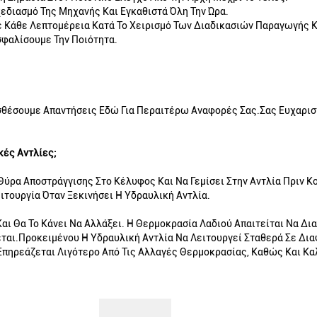
εδιασμό Της Μηχανής Και Εγκαθιστά Όλη Την Ώρα.
Σε Κάθε Λεπτομέρεια Κατά Το Χειρισμό Των Διαδικασιών Παραγωγής Κ
σφαλίσουμε Την Ποιότητα.
θέσουμε Απαντήσεις Εδώ Για Περαιτέρω Αναφορές Σας.Σας Ευχαρισ
κές Αντλίες;
 Θύρα Αποστράγγισης Στο Κέλυφος Και Να Γεμίσει Στην Αντλία Πριν 
ιτουργία Όταν Ξεκινήσει Η Υδραυλική Αντλία.
Και Θα Το Κάνει Να Αλλάξει. Η Θερμοκρασία Λαδιού Απαιτείται Να Δ
ται.Προκειμένου Η Υδραυλική Αντλία Να Λειτουργεί Σταθερά Σε Δια
 Επηρεάζεται Λιγότερο Από Τις Αλλαγές Θερμοκρασίας, Καθώς Και Κ