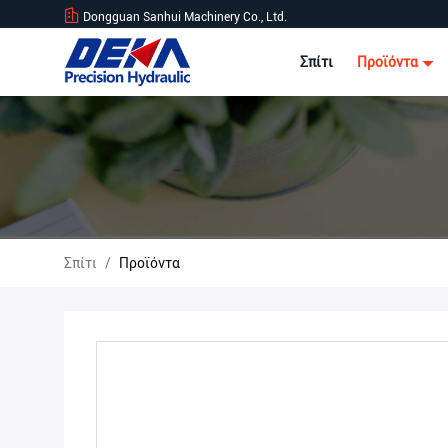
Dongguan Sanhui Machinery Co., Ltd.
Σπίτι
Προϊόντα
Σπίτι
/
Προϊόντα