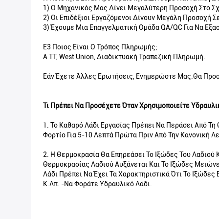
1) Ο Μηχανικός Μας Δίνει Μεγαλύτερη Προσοχή Στο Σχ
2) Οι Επιδέξιοι Εργαζόμενοι Δίνουν Μεγάλη Προσοχή 
3) Έχουμε Μια Επαγγελματική Ομάδα QA/QC Για Να Εξα
Ε3 Ποιος Είναι Ο Τρόπος Πληρωμής;
A TT, West Union, Διαδικτυακή Τραπεζική Πληρωμή.
Εάν Έχετε Άλλες Ερωτήσεις, Ενημερώστε Μας.Θα Προσ
Τι Πρέπει Να Προσέχετε Όταν Χρησιμοποιείτε Υδραυλι
1. Το Καθαρό Λάδι Εργασίας Πρέπει Να Περάσει Από Τη
Φορτίο Για 5-10 Λεπτά Πρώτα Πριν Από Την Κανονική Λε
2. Η Θερμοκρασία Θα Επηρεάσει Το Ιξώδες Του Λαδιού 
Θερμοκρασίας Λαδιού Αυξάνεται Και Το Ιξώδες Μειώνε
Λάδι Πρέπει Να Έχει Τα Χαρακτηριστικά Ότι Το Ιξώδες
Κ.λπ. -Να Φοράτε Υδραυλικό Λάδι.