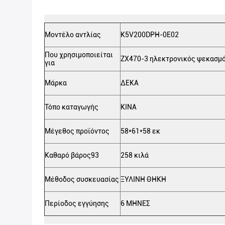
Μοντέλο αντλίας
K5V200DPH-0E02
Που χρησιμοποιείται
ZX470-3 ηλεκτρονικός ψεκασμ
για
Μάρκα
ΔΕΚΑ
Τόπο καταγωγής
ΚΙΝΑ
Μέγεθος προϊόντος
58*61*58 εκ
Καθαρό βάρος93
258 κιλά
Μέθοδος συσκευασίας
ΞΥΛΙΝΗ ΘΗΚΗ
Περίοδος εγγύησης
6 ΜΗΝΕΣ