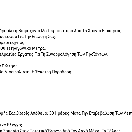
δραυλική Βιομηχανία Με Περισσότερα Από 15 Χρόνια Εμπειρίας.
κσκαφέα Για Την Επιλογή Σας.
υρεσιτεχνίας.
000 Τετραγωνικά Μέτρα.
ελματίες Εργάτες Για Τη Συναρμολόγηση Των Προϊόντων.
ν Πώληση.
Να Διασφαλιστεί Η Έγκαιρη Παράδοση.
ρωμής Σας.Χωρίς Απόθεμα: 30 Ημέρες Μετά Την Επιβεβαίωση Των Λεπ
ικό Έλεγχο;
 Σημασία Στον Ποιοτικό Έλεγχο Από Την Αρχή Μέχρι Το Τέλος: