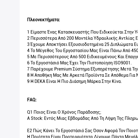
Πλεονεκτήματα:
1 Είμαστε Ένας Κατασκευαστής Που Ειδικεύεται Στην Υ
2 Περισσότερα Από 200 Μοντέλα Υδραυλικής Αντλίας Ε
3 Έχουμε Αποκτήσει Εξουσιοδοτημένα 25 Διπλώματα Ε
4 Το Μέγεθος Του Εργοστασίου Μας Είναι Πάνω Από 45
5 Με Περισσότερους Από 500 Ειδικευμένους Και Επαγγ
6 Το Εργοστάσιό Μας Έχει Την Πιστοποίηση ISO9001.
7 Παρέχουμε Premium Σύστημα Εξυπηρέτησης Μετά Τη
8 Η Αποθήκη Μας Με Αρκετά Προϊόντα Σε Απόθεμα Για 
9 Η DEKA Είναι Η Πιο Διάσημη Μάρκα Στην Κίνα.
FAQ:
Q1 Ποιος Είναι Ο Χρόνος Παράδοσης;
A Stock: Εντός Μιας Εβδομάδας Από Τη Λήψη Της Πλη
Ε2 Πώς Κάνει Το Εργοστάσιό Σας Όσον Αφορά Τον Ποιοτ
Η Ποιότητα Είναι Προτεραιότητα.Δίνουμε Πάντα Μεγάλη