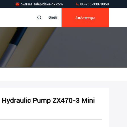
oversea.sale@deka-hk.com
86-755-33978058
Απόσπασμα
Greek
 Hydraulic Pump ZX470-3 Mini