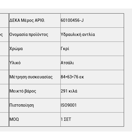
ΔΕΚΑ Μέρος ΑΡΙΘ.
60100456-J
ός
Ονομασία προϊόντος
Υδραυλική αντλία
Χρώμα
Γκρί
Υλικό
Ατσάλι
Μέτρηση συσκευασίας
84*63*76 εκ
Μεικτό βάρος
291 κιλά
Πιστοποίηση
ISO9001
MOQ
1 ΣΕΤ