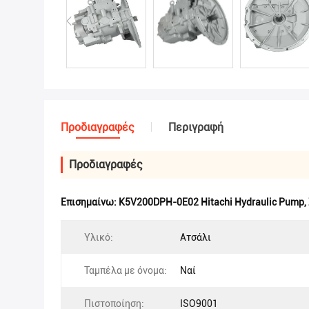
Προδιαγραφές
Περιγραφή
Προδιαγραφές
Επισημαίνω:
K5V200DPH-0E02 Hitachi Hydraulic Pump
,
Υλικό:
Ατσάλι
Ταμπέλα με όνομα:
Ναί
Πιστοποίηση:
ISO9001