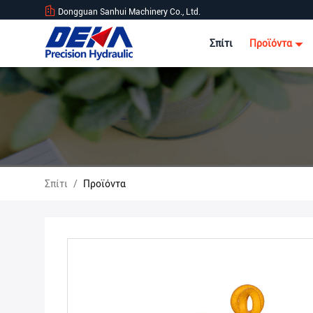
Dongguan Sanhui Machinery Co., Ltd.
Σπίτι
Προϊόντα
Σπίτι
/
Προϊόντα