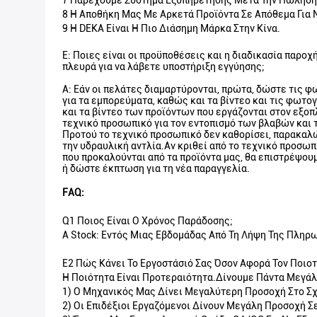
7 Παρέχουμε Σύστημα Εξυπηρέτησης Μετά Την Πώληση
8 Η Αποθήκη Μας Με Αρκετά Προϊόντα Σε Απόθεμα Για 
9 Η DEKA Είναι Η Πιο Διάσημη Μάρκα Στην Κίνα.
Ε: Ποιες είναι οι προϋποθέσεις και η διαδικασία παρο
πλευρά για να λάβετε υποστήριξη εγγύησης;
Α: Εάν οι πελάτες διαμαρτύρονται, πρώτα, δώστε τις 
για τα εμπορεύματα, καθώς και τα βίντεο και τις φωτ
και τα βίντεο των προϊόντων που εργάζονται στον εξο
τεχνικό προσωπικό για τον εντοπισμό των βλαβών και 
Προτού το τεχνικό προσωπικό δεν καθορίσει, παρακαλ
την υδραυλική αντλία.Αν κριθεί από το τεχνικό προσωπ
που προκαλούνται από τα προϊόντα μας, θα επιστρέψουμ
ή δώστε έκπτωση για τη νέα παραγγελία.
FAQ:
Q1 Ποιος Είναι Ο Χρόνος Παράδοσης;
A Stock: Εντός Μιας Εβδομάδας Από Τη Λήψη Της Πλη
Ε2 Πώς Κάνει Το Εργοστάσιό Σας Όσον Αφορά Τον Ποιοτ
Η Ποιότητα Είναι Προτεραιότητα.Δίνουμε Πάντα Μεγάλη
1) Ο Μηχανικός Μας Δίνει Μεγαλύτερη Προσοχή Στο Σχ
2) Οι Επιδέξιοι Εργαζόμενοι Δίνουν Μεγάλη Προσοχή 