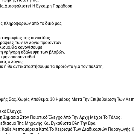
 Υψηλής Ποιότητας.
Να Διασφαλιστεί Η Έγκαιρη Παράδοση.
χής πληροφοριών από το δικό μας
φωτογραφίες της πινακίδας
ογραφίες των εν λόγω προϊόντων
πλισμό.Θα κανονίσουμε
τη γρήγορη εξάλειψη των βλαβών.
ώ μην αποσυντεθεί
ικό, ο λόγος
ε ή θα αντικαταστήσουμε τα προϊόντα για τον πελάτη,
ρωμής Σας.Χωρίς Απόθεμα: 30 Ημέρες Μετά Την Επιβεβαίωση Των Λεπ
ικό Έλεγχο;
 Σημασία Στον Ποιοτικό Έλεγχο Από Την Αρχή Μέχρι Το Τέλος:
εδιασμό Της Μηχανής Και Εγκαθιστά Όλη Την Ώρα.
Σε Κάθε Λεπτομέρεια Κατά Το Χειρισμό Των Διαδικασιών Παραγωγής Κ