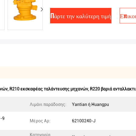
Πάρτε την καλύτερη τιμή
Επικο
ανών
,
R210 εκσκαφέας ταλάντευσης μηχανών
,
R220 βαριά ανταλλακτ
Λιμάνι παράδοσης:
Yantian ή Huangpu
/-9
Μέρος Αρ:
62100240-J
Κατηγορία