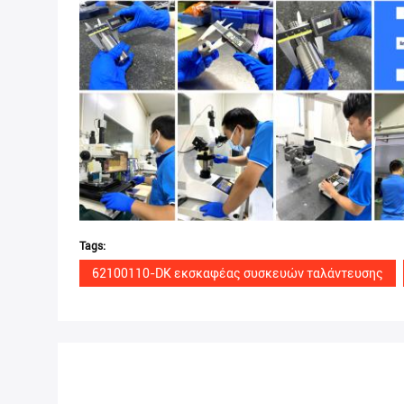
Tags:
62100110-DK εκσκαφέας συσκευών ταλάντευσης