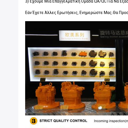
3) Έχουμε Μια Επαγγελματική Ομάδα QA/QC Για Να Εξα
Εάν Έχετε Άλλες Ερωτήσεις, Ενημερώστε Μας.Θα Προ