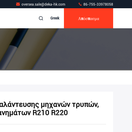
oversea.sale@deka-hk.com
86-755-33978058
Απόσπασμα
Greek
αλάντευσης μηχανών τρυπών,
ανημάτων R210 R220