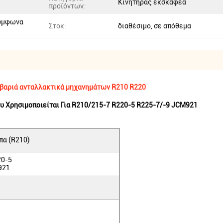
Κινητήρας εκσκαφέα
προϊόντων:
σύμφωνα
Στοκ:
διαθέσιμο, σε απόθεμα
βαριά ανταλλακτικά μηχανημάτων R210 R220
 Χρησιμοποιείται Για R210/215-7 R220-5 R225-7/-9 JCM921
πα (R210)
20-5
921