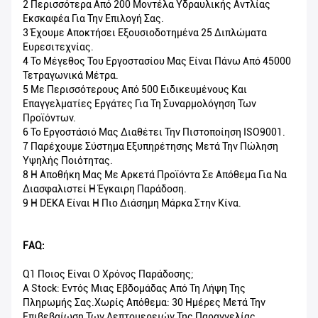
2 Περισσότερα Από 200 Μοντέλα Υδραυλικής Αντλίας
Εκσκαφέα Για Την Επιλογή Σας.
3 Έχουμε Αποκτήσει Εξουσιοδοτημένα 25 Διπλώματα
Ευρεσιτεχνίας.
4 Το Μέγεθος Του Εργοστασίου Μας Είναι Πάνω Από 45000
Τετραγωνικά Μέτρα.
5 Με Περισσότερους Από 500 Ειδικευμένους Και
Επαγγελματίες Εργάτες Για Τη Συναρμολόγηση Των
Προϊόντων.
6 Το Εργοστάσιό Μας Διαθέτει Την Πιστοποίηση ISO9001.
7 Παρέχουμε Σύστημα Εξυπηρέτησης Μετά Την Πώληση
Υψηλής Ποιότητας.
8 Η Αποθήκη Μας Με Αρκετά Προϊόντα Σε Απόθεμα Για Να
Διασφαλιστεί Η Έγκαιρη Παράδοση.
9 Η DEKA Είναι Η Πιο Διάσημη Μάρκα Στην Κίνα.
FAQ:
Q1 Ποιος Είναι Ο Χρόνος Παράδοσης;
A Stock: Εντός Μιας Εβδομάδας Από Τη Λήψη Της
Πληρωμής Σας.Χωρίς Απόθεμα: 30 Ημέρες Μετά Την
Επιβεβαίωση Των Λεπτομερειών Της Παραγγελίας.