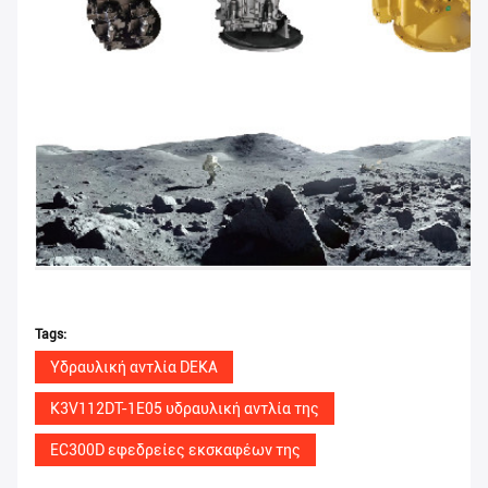
Tags:
Υδραυλική αντλία DEKA
K3V112DT-1E05 υδραυλική αντλία της
EC300D εφεδρείες εκσκαφέων της