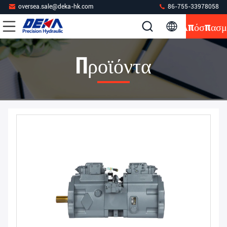
oversea.sale@deka-hk.com
86-755-33978058
Απόσπασμ
Προϊόντα