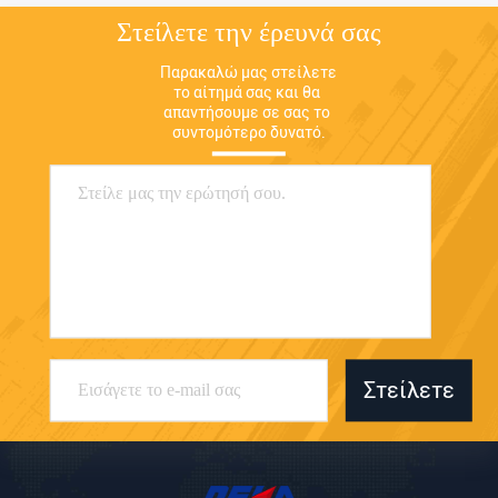
Στείλετε την έρευνά σας
Παρακαλώ μας στείλετε 
το αίτημά σας και θα 
απαντήσουμε σε σας το 
συντομότερο δυνατό.
Στείλετε