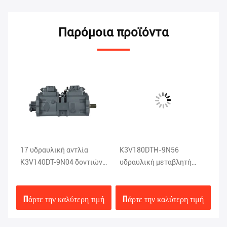
Παρόμοια προϊόντα
on
17 υδραυλική αντλία
K3V180DTH-9N56
EC360 H
K3V140DT-9N04 δοντιών
υδραυλική μεταβλητή
11
99Mpa EC290
αντλία μετατοπίσεων για
Di
τη EC360
μή
Πάρτε την καλύτερη τιμή
Πάρτε την καλύτερη τιμή
Π