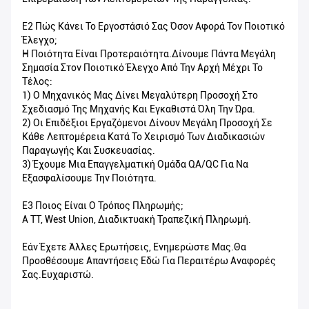
Ε2 Πώς Κάνει Το Εργοστάσιό Σας Όσον Αφορά Τον Ποιοτικό
Έλεγχο;
Η Ποιότητα Είναι Προτεραιότητα.Δίνουμε Πάντα Μεγάλη
Σημασία Στον Ποιοτικό Έλεγχο Από Την Αρχή Μέχρι Το
Τέλος:
1) Ο Μηχανικός Μας Δίνει Μεγαλύτερη Προσοχή Στο
Σχεδιασμό Της Μηχανής Και Εγκαθιστά Όλη Την Ώρα.
2) Οι Επιδέξιοι Εργαζόμενοι Δίνουν Μεγάλη Προσοχή Σε
Κάθε Λεπτομέρεια Κατά Το Χειρισμό Των Διαδικασιών
Παραγωγής Και Συσκευασίας.
3) Έχουμε Μια Επαγγελματική Ομάδα QA/QC Για Να
Εξασφαλίσουμε Την Ποιότητα.
Ε3 Ποιος Είναι Ο Τρόπος Πληρωμής;
A TT, West Union, Διαδικτυακή Τραπεζική Πληρωμή.
Εάν Έχετε Άλλες Ερωτήσεις, Ενημερώστε Μας.Θα
Προσθέσουμε Απαντήσεις Εδώ Για Περαιτέρω Αναφορές
Σας.Ευχαριστώ.