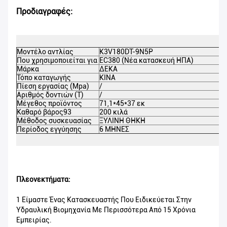
Προδιαγραφές:
Μοντέλο αντλίας
K3V180DT-9N5P
Που χρησιμοποιείται για
EC380 (Νέα κατασκευή ΗΠΑ)
Μάρκα
ΔΕΚΑ
Τόπο καταγωγής
ΚΙΝΑ
Πίεση εργασίας (Mpa)
/
Αριθμός δοντιών (Τ)
/
Μέγεθος προϊόντος
71,1*45*37 εκ
Καθαρό βάρος93
200 κιλά
Μέθοδος συσκευασίας
ΞΥΛΙΝΗ ΘΗΚΗ
Περίοδος εγγύησης
6 ΜΗΝΕΣ
Πλεονεκτήματα:
1 Είμαστε Ένας Κατασκευαστής Που Ειδικεύεται Στην
Υδραυλική Βιομηχανία Με Περισσότερα Από 15 Χρόνια
Εμπειρίας.