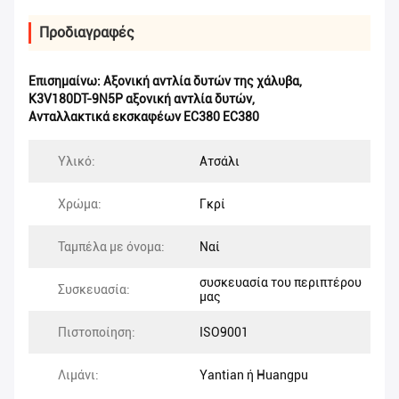
Προδιαγραφές
Επισημαίνω:
Αξονική αντλία δυτών της χάλυβα
,
K3V180DT-9N5P αξονική αντλία δυτών
,
Ανταλλακτικά εκσκαφέων EC380 EC380
Υλικό:
Ατσάλι
Χρώμα:
Γκρί
Ταμπέλα με όνομα:
Ναί
συσκευασία του περιπτέρου
Συσκευασία:
μας
Πιστοποίηση:
ISO9001
Λιμάνι:
Yantian ή Huangpu