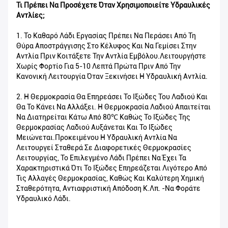
Τι Πρέπει Να Προσέχετε Όταν Χρησιμοποιείτε Υδραυλικές
Αντλίες;
1. Το Καθαρό Λάδι Εργασίας Πρέπει Να Περάσει Από Τη
Θύρα Αποστράγγισης Στο Κέλυφος Και Να Γεμίσει Στην
Αντλία Πριν Κοιτάξετε Την Αντλία Εμβόλου.Λειτουργήστε
Χωρίς Φορτίο Για 5-10 Λεπτά Πρώτα Πριν Από Την
Κανονική Λειτουργία Όταν Ξεκινήσει Η Υδραυλική Αντλία.
2. Η Θερμοκρασία Θα Επηρεάσει Το Ιξώδες Του Λαδιού Και
Θα Το Κάνει Να Αλλάξει. Η Θερμοκρασία Λαδιού Απαιτείται
Να Διατηρείται Κάτω Από 80℃ Καθώς Το Ιξώδες Της
Θερμοκρασίας Λαδιού Αυξάνεται Και Το Ιξώδες
Μειώνεται.Προκειμένου Η Υδραυλική Αντλία Να
Λειτουργεί Σταθερά Σε Διαφορετικές Θερμοκρασίες
Λειτουργίας, Το Επιλεγμένο Λάδι Πρέπει Να Έχει Τα
Χαρακτηριστικά Ότι Το Ιξώδες Επηρεάζεται Λιγότερο Από
Τις Αλλαγές Θερμοκρασίας, Καθώς Και Καλύτερη Χημική
Σταθερότητα, Αντιαφριστική Απόδοση Κ.λπ. -Να Φοράτε
Υδραυλικό Λάδι.