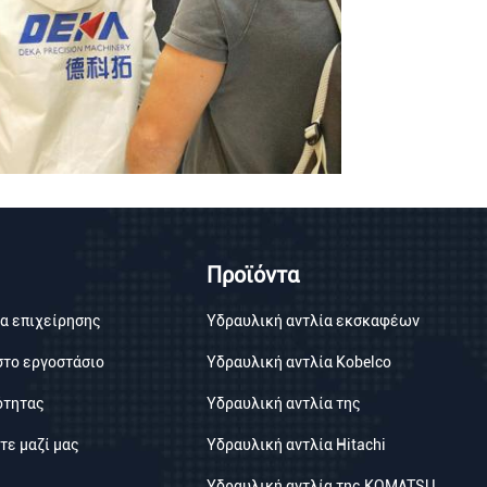
Προϊόντα
α επιχείρησης
Υδραυλική αντλία εκσκαφέων
στο εργοστάσιο
Υδραυλική αντλία Kobelco
ότητας
Υδραυλική αντλία της
τε μαζί μας
Υδραυλική αντλία Hitachi
Υδραυλική αντλία της KOMATSU