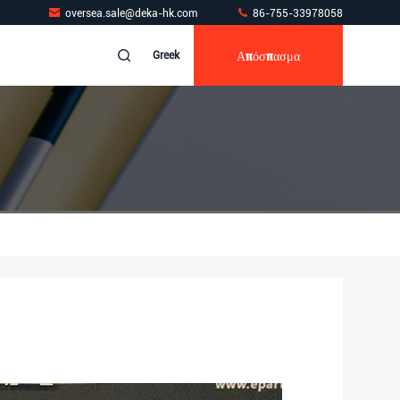
oversea.sale@deka-hk.com
86-755-33978058
Απόσπασμα
Greek