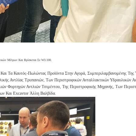
νικών Μέτρων Και Βρίσκεται Σε W3.100.
αι Τα Καυτός-Πωλώντας Προϊόντα Στην Αγορά, Συμπεριλαμβανομένης Της Υ
λικής Αντλίας Τρυπανιών, Των Περιστροφικών Ανταλλακτικών Υδραυλικών Α
λιών Φορτηγών Αντλιών Τσιμέντου, Της Περιστροφικής Μηχανής, Των Περισ
ων Και Excavtor Άλλη Βαλβίδα.