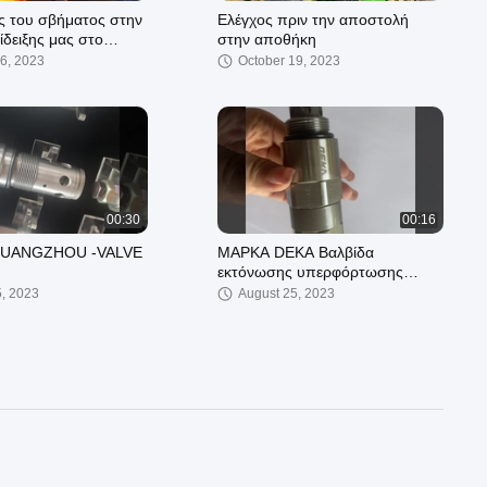
ς του σβήματος στην
Ελέγχος πριν την αποστολή
ίδειξης μας στο
στην αποθήκη
ου
6, 2023
October 19, 2023
00:30
00:16
UANGZHOU -VALVE
ΜΑΡΚΑ DEKA Βαλβίδα
εκτόνωσης υπερφόρτωσης
SK200-6 ΕΡΓΟΣΤΑΣΙΑΚΗ ΤΙΜΗ
5, 2023
August 25, 2023