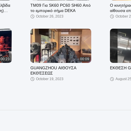
λβίδα
ΤΜ09 Για SK60 PC60 SH60 Από
Ο κινητήρα
η)
το εμπορικό σήμα DEKA
αίθουσα επ
Γκουάνγκζ
October 26, 2023
October 2
00:23
00:09
GUANGZHOU ΑΙΘΟΥΣΑ
ΕΚΘΕΣΗ G
ΕΚΘΈΣΕΩΣ
October 19, 2023
August 2