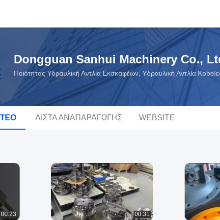
Dongguan Sanhui Machinery Co., Lt
Ποιότητας Υδραυλική Αντλία Εκσκαφέων, Υδραυλική Αντλία Kobel
ΝΤΕΟ
ΛΊΣΤΑ ΑΝΑΠΑΡΑΓΩΓΉΣ
WEBSITE
00:23
00:31